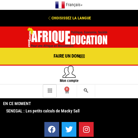
Français
▼
CHOISISSEZ LA LANGUE
FAIRE UN DON
Mon compte
0
EN CE MOMENT
SENEGAL : Les petits calculs de Macky Sall