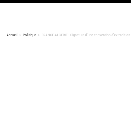
Accueil
>
Politique
>
FRANCE-ALGERIE : Signature d’une convention d’extradition 