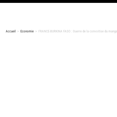
Accueil
>
Economie
>
FRANCE-BURKINA FASO : Guerre de la convoitise du mang