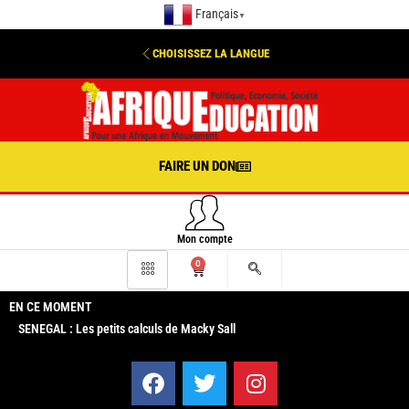
Français
▼
CHOISISSEZ LA LANGUE
FAIRE UN DON
Mon compte
0
EN CE MOMENT
SENEGAL : Les petits calculs de Macky Sall