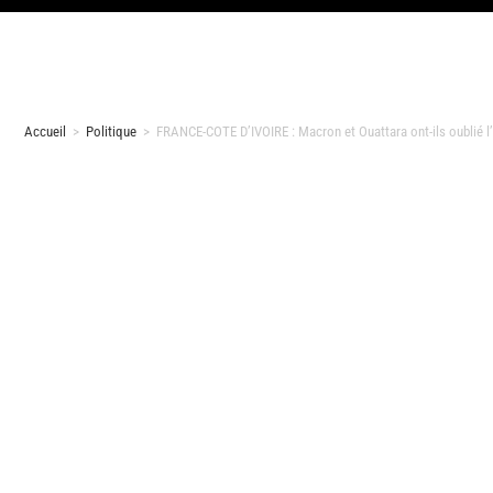
Accueil
>
Politique
>
FRANCE-COTE D’IVOIRE : Macron et Ouattara ont-ils oublié l’e