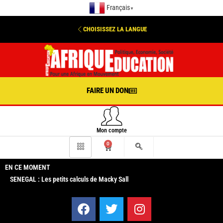
Français
▼
CHOISISSEZ LA LANGUE
FAIRE UN DON
Mon compte
0
EN CE MOMENT
SENEGAL : Les petits calculs de Macky Sall