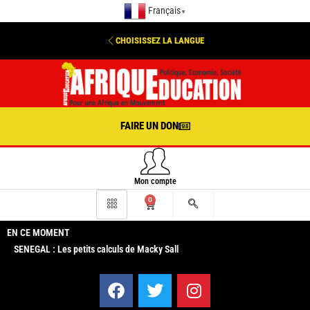
Français
▼
CHOISISSEZ LA LANGUE
FAIRE UN DON
Mon compte
0
EN CE MOMENT
SENEGAL : Les petits calculs de Macky Sall