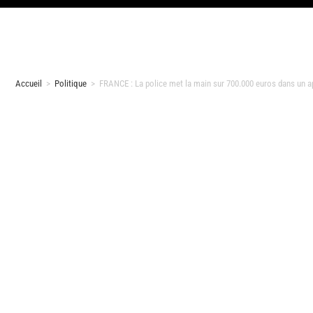
Accueil
>
Politique
>
FRANCE : La police met la main sur 700.000 euros dans un 