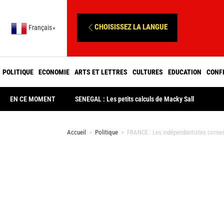
CHOISISSEZ LA LANGUE
Français
▼
POLITIQUE
ECONOMIE
ARTS ET LETTRES
CULTURES
EDUCATION
CONF
EN CE MOMENT
SENEGAL : Les petits calculs de Macky Sall
Accueil
>
Politique
>
FRANCE : Les indépendantistes corses 