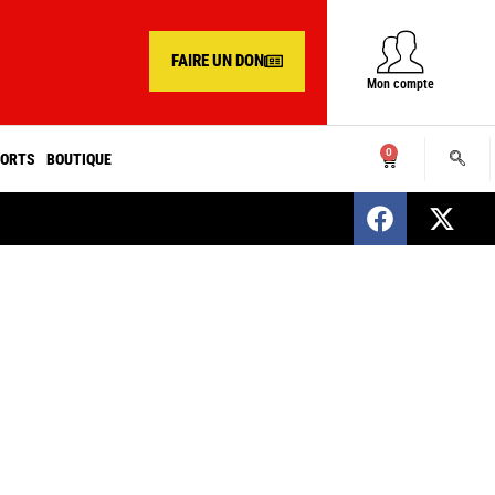
FAIRE UN DON
Mon compte
0
ORTS
BOUTIQUE
SENEGAL : Nomination d’un nouveau présiden