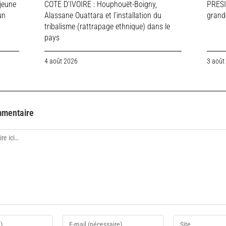
jeune
COTE D’IVOIRE : Houphouët-Boigny,
PRESI
un
Alassane Ouattara et l’installation du
grande
tribalisme (rattrapage ethnique) dans le
pays
4 août 2026
3 août
mmentaire