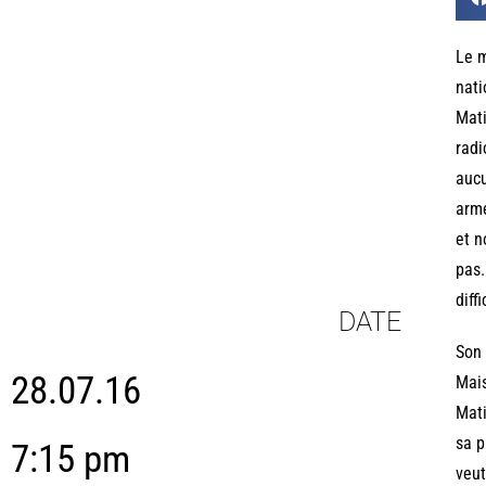
Le m
nati
Mati
radi
aucu
armé
et n
pas.
diff
DATE
Son 
28.07.16
Mais
Mati
sa p
7:15 pm
veut