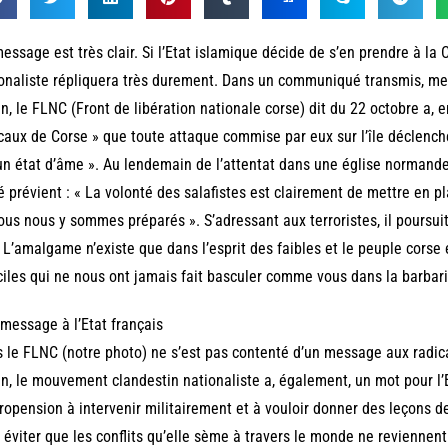
essage est très clair. Si l’Etat islamique décide de s’en prendre à l
onaliste répliquera très durement. Dans un communiqué transmis, mercr
n, le FLNC (Front de libération nationale corse) dit du 22 octobre a, en
caux de Corse » que toute attaque commise par eux sur l’île déclenc
n état d’âme ». Au lendemain de l’attentat dans une église normande
 prévient : « La volonté des salafistes est clairement de mettre en p
ous nous y sommes préparés ». S’adressant aux terroristes, il poursuit
 L’amalgame n’existe que dans l’esprit des faibles et le peuple corse e
iciles qui ne nous ont jamais fait basculer comme vous dans la barbari
message à l’Etat français
 le FLNC (notre photo) ne s’est pas contenté d’un message aux radic
n, le mouvement clandestin nationaliste a, également, un mot pour l’E
ropension à intervenir militairement et à vouloir donner des leçons de 
 éviter que les conflits qu’elle sème à travers le monde ne reviennen