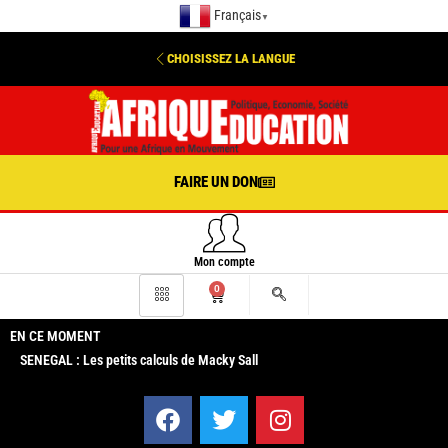
Français
▼
CHOISISSEZ LA LANGUE
FAIRE UN DON
Mon compte
0
EN CE MOMENT
SENEGAL : Les petits calculs de Macky Sall