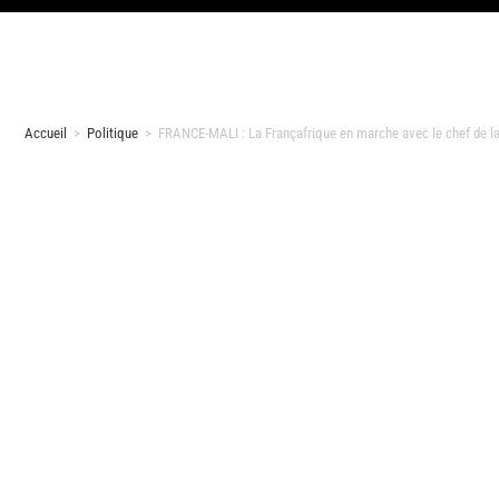
Accueil
>
Politique
>
FRANCE-MALI : La Françafrique en marche avec le chef de la 