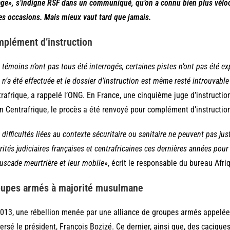
age
», s’indigne RSF dans un communiqué, qu’on a connu bien plus vélo
es occasions. Mais mieux vaut tard que jamais.
plément d’instruction
 témoins n’ont pas tous été interrogés, certaines pistes n’ont pas été e
s n’a été effectuée et le dossier d’instruction est même resté introuvab
rafrique, a rappelé l’ONG. En France, une cinquième juge d’instruction 
n Centrafrique, le procès a été renvoyé pour complément d’instruction,
 difficultés liées au contexte sécuritaire ou sanitaire ne peuvent pas just
rités judiciaires françaises et centrafricaines ces dernières années pour 
scade meurtrière et leur mobile
», écrit le responsable du bureau Afri
upes armés à majorité musulmane
013, une rébellion menée par une alliance de groupes armés appelée
ersé le président, François Bozizé. Ce dernier, ainsi que, des cacique