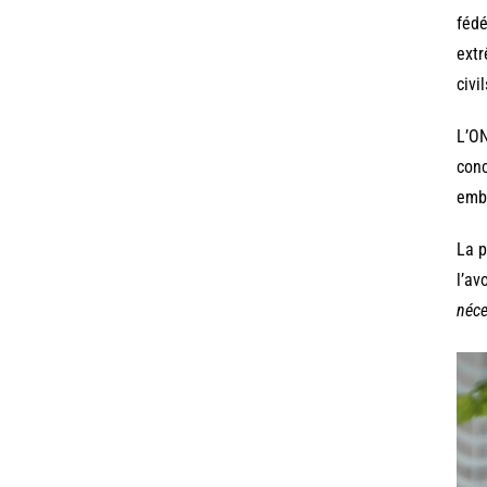
fédé
extr
civi
L’ON
conc
embu
La p
l’av
néce