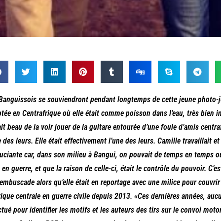
Banguissois se souviendront pendant longtemps de cette jeune photo-jou
tée en Centrafrique où elle était comme poisson dans l’eau, très bien in
ait beau de la voir jouer de la guitare entourée d’une foule d’amis cent
e des leurs. Elle était effectivement l’une des leurs. Camille travaillait et
uciante car, dans son milieu à Bangui, on pouvait de temps en temps oubl
t en guerre, et que la raison de celle-ci, était le contrôle du pouvoir. C’es
embuscade alors qu’elle était en reportage avec une milice pour couvrir 
rique centrale en guerre civile depuis 2013. «
Ces dernières années, aucu
ctué pour identifier les motifs et les auteurs des tirs sur le convoi mot