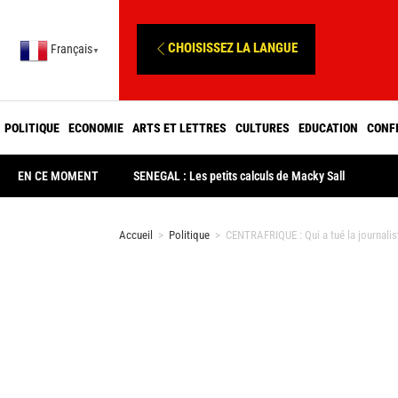
CHOISISSEZ LA LANGUE
Français
▼
POLITIQUE
ECONOMIE
ARTS ET LETTRES
CULTURES
EDUCATION
CONF
EN CE MOMENT
SENEGAL : Les petits calculs de Macky Sall
Accueil
>
Politique
>
CENTRAFRIQUE : Qui a tué la journalis