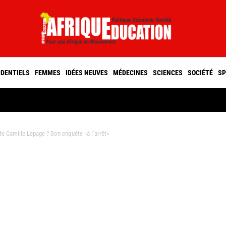
IDENTIELS
FEMMES
IDÉES NEUVES
MÉDECINES
SCIENCES
SOCIÉTÉ
SP
te Camille Lepage ? Son enquête «à l’arrêt»