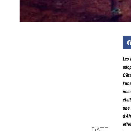
Les 
adop
C’ét
l’un
inso
étai
une 
d’Af
effe
DATE