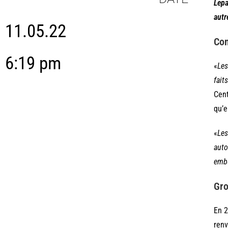
Lep
autr
11.05.22
Com
6:19 pm
«
Les
fait
Cent
qu’e
«
Les
auto
embu
Gro
En 2
renv