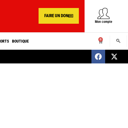
FAIRE UN DON
Mon compte
0
ORTS
BOUTIQUE
SENEGAL : Nomination d’un nouveau présiden