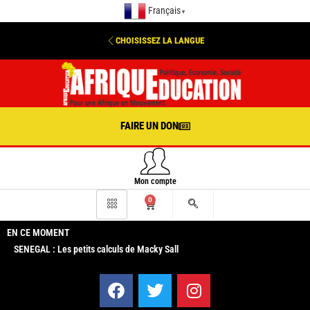
Français
▼
CHOISISSEZ LA LANGUE
FAIRE UN DON
Mon compte
0
EN CE MOMENT
SENEGAL : Les petits calculs de Macky Sall