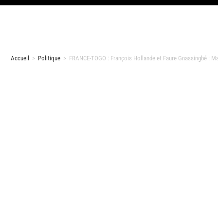
Accueil
>
Politique
>
FRANCE-TOGO : François Hollande et Faure Gnassingbé : Ma