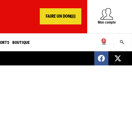
FAIRE UN DON
Mon compte
0
ORTS
BOUTIQUE
SENEGAL : Nomination d’un nouveau présiden