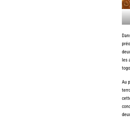
Dans
préo
deux
les 
togo
Au p
terr
cett
conc
deux