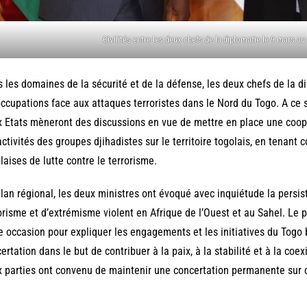
Civilités entre les deux chefs de la diplomatie le 9 mars au
 les domaines de la sécurité et de la défense, les deux chefs de la d
ccupations face aux attaques terroristes dans le Nord du Togo. A ce s
 Etats mèneront des discussions en vue de mettre en place une coopér
activités des groupes djihadistes sur le territoire togolais, en tenant 
laises de lutte contre le terrorisme.
lan régional, les deux ministres ont évoqué avec inquiétude la persis
orisme et d’extrémisme violent en Afrique de l’Ouest et au Sahel. Le p
e occasion pour expliquer les engagements et les initiatives du Togo 
ertation dans le but de contribuer à la paix, à la stabilité et à la coe
 parties ont convenu de maintenir une concertation permanente sur c