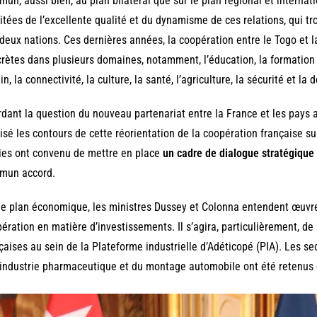
un, aussi bien, au plan bilatéral que sur le plan régional et internati
citées de l’excellente qualité et du dynamisme de ces relations, qui t
deux nations. Ces dernières années, la coopération entre le Togo et l
rètes dans plusieurs domaines, notamment, l’éducation, la formation
in, la connectivité, la culture, la santé, l’agriculture, la sécurité et la 
dant la question du nouveau partenariat entre la France et les pays af
isé les contours de cette réorientation de la coopération française sur
ies ont convenu de mettre en place
un cadre de dialogue stratégique
mun accord.
le plan économique, les ministres Dussey et Colonna entendent œuvre
ération en matière d’investissements. Il s’agira, particulièrement, de s
çaises au sein de la Plateforme industrielle d’Adéticopé (PIA). Les sec
’industrie pharmaceutique et du montage automobile ont été retenus 