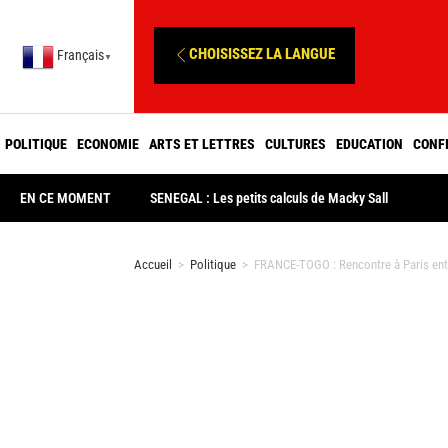
CHOISISSEZ LA LANGUE
Français
▼
POLITIQUE
ECONOMIE
ARTS ET LETTRES
CULTURES
EDUCATION
CONF
EN CE MOMENT
SENEGAL : Les petits calculs de Macky Sall
Accueil
>
Politique
>
FRANCE-TOGO : Rencontre à Paris entr