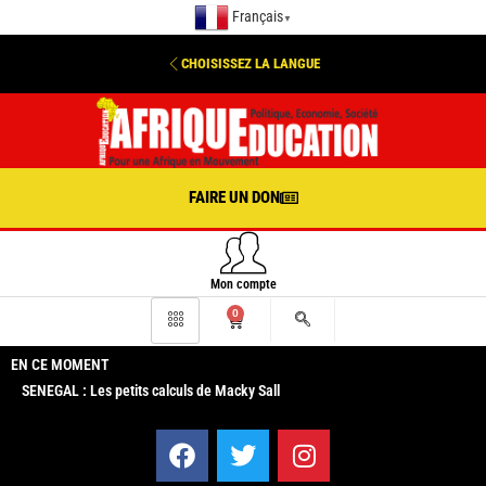
Français
▼
CHOISISSEZ LA LANGUE
FAIRE UN DON
Mon compte
0
EN CE MOMENT
SENEGAL : Les petits calculs de Macky Sall