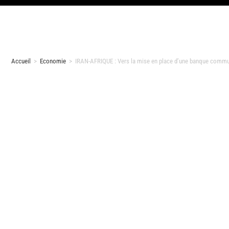
Accueil
>
Economie
>
IRAN-AFRIQUE : Vers la mise en place d’une banque comm