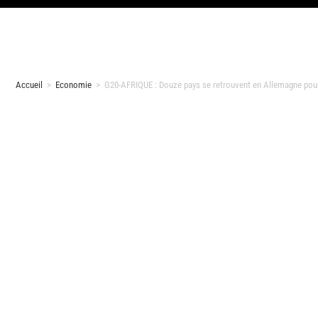
Accueil
>
Economie
>
G20-AFRIQUE : Douze pays se retrouvent en Allemagne pour