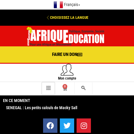
Français
▼
CHOISISSEZ LA LANGUE
FAIRE UN DON
Mon compte
0
EN CE MOMENT
SENEGAL : Les petits calculs de Macky Sall