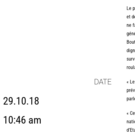
Le p
et d
ne f
géné
Bout
dign
surv
roul
DATE
« Le
prév
29.10.18
parl
« Ce
10:46 am
nati
d’Et