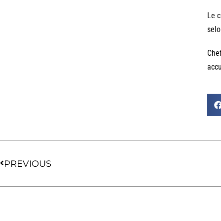
Le c
selo
Chef
accu
PREVIOUS