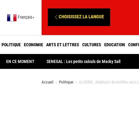
CHOISISSEZ LA LANGUE
Français
▼
POLITIQUE
ECONOMIE
ARTS ET LETTRES
CULTURES
EDUCATION
CONF
EN CE MOMENT
SENEGAL : Les petits calculs de Macky Sall
Accueil
>
Politique
>
ALGERIE : Abdelaziz Bouteflika sera c