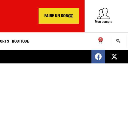
FAIRE UN DON
Mon compte
0
ORTS
BOUTIQUE
SENEGAL : Nomination d’un nouveau présiden