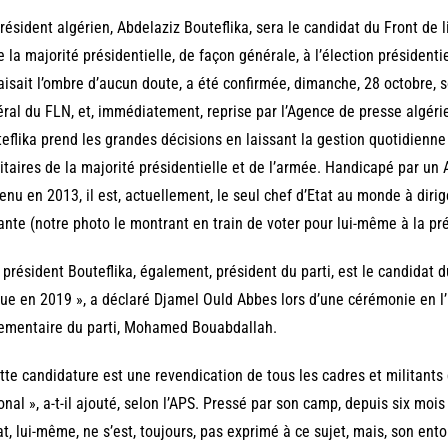
résident algérien, Abdelaziz Bouteflika, sera le candidat du Front de l
e la majorité présidentielle, de façon générale, à l’élection présidenti
aisait l’ombre d’aucun doute, a été confirmée, dimanche, 28 octobre, s
ral du FLN, et, immédiatement, reprise par l’Agence de presse algéri
eflika prend les grandes décisions en laissant la gestion quotidienne
itaires de la majorité présidentielle et de l’armée. Handicapé par un
enu en 2013, il est, actuellement, le seul chef d’Etat au monde à dirig
ante (notre photo le montrant en train de voter pour lui-même à la pré
 président Bouteflika, également, président du parti, est le candidat d
ue en 2019 », a déclaré Djamel Ould Abbes lors d’une cérémonie en 
ementaire du parti, Mohamed Bouabdallah.
tte candidature est une revendication de tous les cadres et militants 
onal », a-t-il ajouté, selon l’APS. Pressé par son camp, depuis six moi
at, lui-même, ne s’est, toujours, pas exprimé à ce sujet, mais, son ent