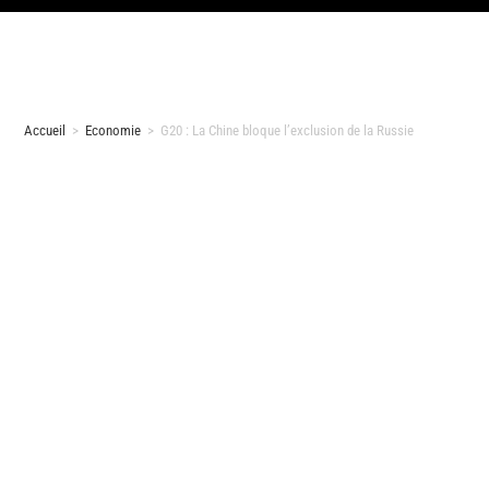
Accueil
>
Economie
>
G20 : La Chine bloque l’exclusion de la Russie