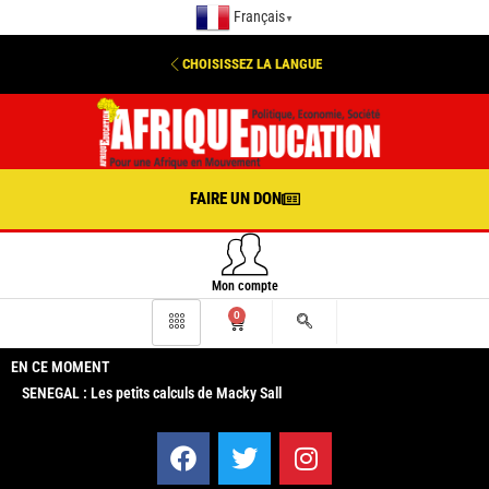
Français
▼
CHOISISSEZ LA LANGUE
FAIRE UN DON
Mon compte
0
EN CE MOMENT
SENEGAL : Les petits calculs de Macky Sall