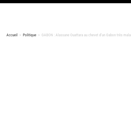
Accueil
>
Politique
>
GABON : Alassane Ouattara au chevet d’un Gabon très mal