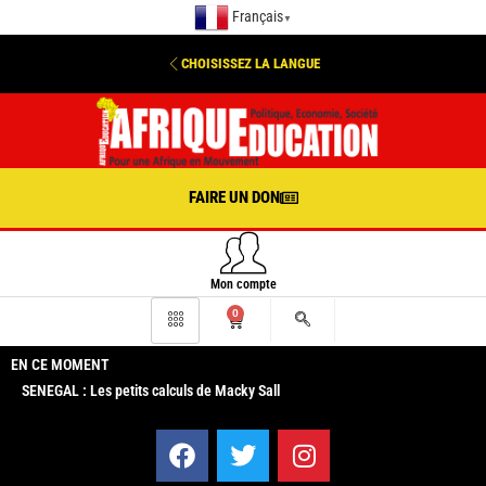
Français
▼
CHOISISSEZ LA LANGUE
FAIRE UN DON
Mon compte
0
EN CE MOMENT
SENEGAL : Les petits calculs de Macky Sall