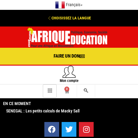
Français
▼
CHOISISSEZ LA LANGUE
FAIRE UN DON
Mon compte
0
EN CE MOMENT
SENEGAL : Les petits calculs de Macky Sall