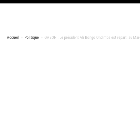
Accueil
>
Politique
>
GABON : Le président Ali Bongo Ondimba est reparti au Ma