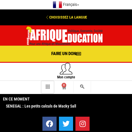
Français
▼
CHOISISSEZ LA LANGUE
FAIRE UN DON
Mon compte
0
EN CE MOMENT
SENEGAL : Les petits calculs de Macky Sall