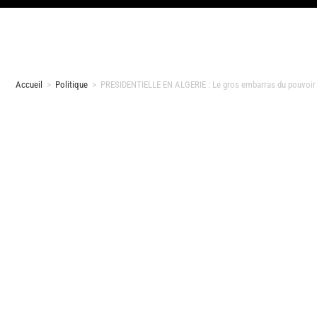
Accueil
>
Politique
>
PRESIDENTIELLE EN ALGERIE : Le gros embarras du pouvoir fra