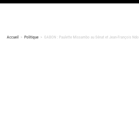
Accueil
>
Politique
>
GABON : Paulette Missambo au Sénat et Jean-François Ndo