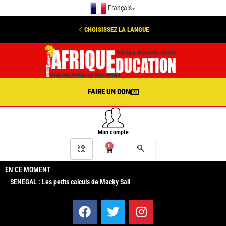
Français
▼
CHOISISSEZ LA LANGUE
FAIRE UN DON
Mon compte
0
EN CE MOMENT
SENEGAL : Les petits calculs de Macky Sall