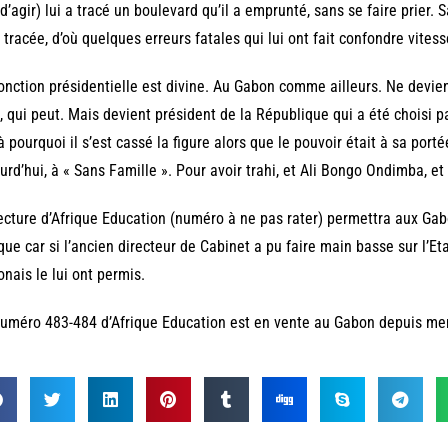
 d’agir) lui a tracé un boulevard qu’il a emprunté, sans se faire prier. S
 tracée, d’où quelques erreurs fatales qui lui ont fait confondre vitess
onction présidentielle est divine. Au Gabon comme ailleurs. Ne devie
, qui peut. Mais devient président de la République qui a été choisi pa
à pourquoi il s’est cassé la figure alors que le pouvoir était à sa porté
urd’hui, à « Sans Famille ». Pour avoir trahi, et Ali Bongo Ondimba, e
ecture d’Afrique Education (numéro à ne pas rater) permettra aux Gabo
ique car si l’ancien directeur de Cabinet a pu faire main basse sur l’Et
nais le lui ont permis.
uméro 483-484 d’Afrique Education est en vente au Gabon depuis me