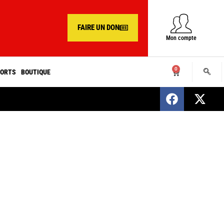
FAIRE UN DON
Mon compte
0
ORTS
BOUTIQUE
SENEGAL : Nomination d’un nouveau présiden