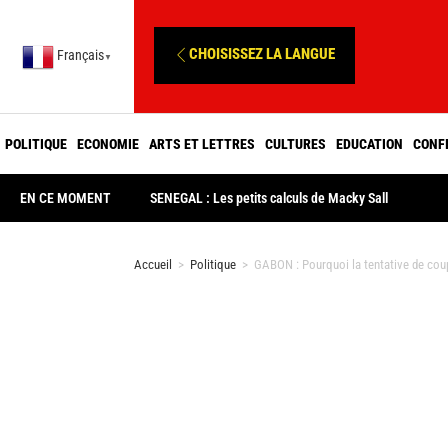
CHOISISSEZ LA LANGUE
Français
▼
POLITIQUE
ECONOMIE
ARTS ET LETTRES
CULTURES
EDUCATION
CONF
EN CE MOMENT
SENEGAL : Les petits calculs de Macky Sall
Accueil
>
Politique
>
GABON : Pourquoi la tentative de coup