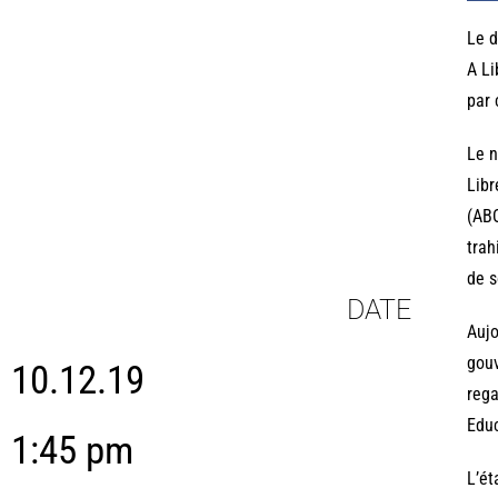
Le d
A Li
par 
Le n
Libr
(ABO
trah
de s
DATE
Aujo
gouv
10.12.19
rega
Educ
1:45 pm
L’ét