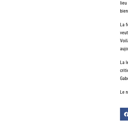
lieu
bien
La f
veut
Voil
aujo
La l
crit
Gabo
Le n