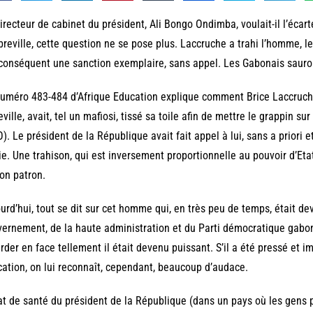
irecteur de cabinet du président, Ali Bongo Ondimba, voulait-il l’écar
breville, cette question ne se pose plus. Laccruche a trahi l’homme, le
conséquent une sanction exemplaire, sans appel. Les Gabonais sauront-
uméro 483-484 d’Afrique Education explique comment Brice Laccruche
eville, avait, tel un mafiosi, tissé sa toile afin de mettre le grappin s
). Le président de la République avait fait appel à lui, sans a priori 
ie. Une trahison, qui est inversement proportionnelle au pouvoir d’Etat 
on patron.
urd’hui, tout se dit sur cet homme qui, en très peu de temps, était d
ernement, de la haute administration et du Parti démocratique gabonai
rder en face tellement il était devenu puissant. S’il a été pressé et
ation, on lui reconnaît, cependant, beaucoup d’audace.
at de santé du président de la République (dans un pays où les gens p