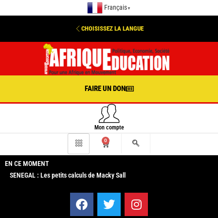
Français
▼
CHOISISSEZ LA LANGUE
FAIRE UN DON
Mon compte
0
EN CE MOMENT
SENEGAL : Les petits calculs de Macky Sall