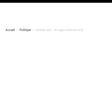
Accueil
>
Politique
>
GHANA-AES : Un rapprochement acté