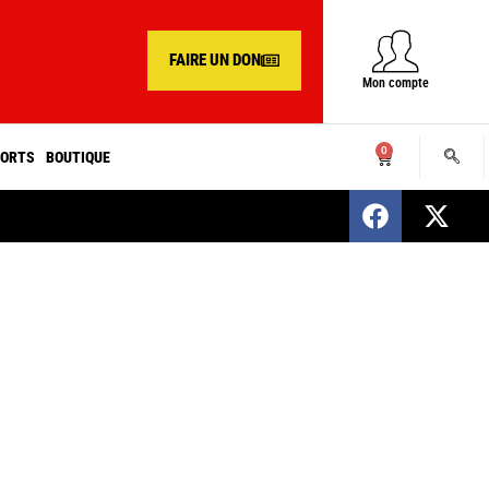
FAIRE UN DON
Mon compte
0
ORTS
BOUTIQUE
SENEGAL : Nomination d’un nouveau présiden