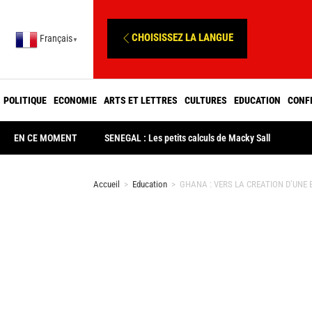
CHOISISSEZ LA LANGUE
Français
▼
POLITIQUE
ECONOMIE
ARTS ET LETTRES
CULTURES
EDUCATION
CONF
EN CE MOMENT
SENEGAL : Les petits calculs de Macky Sall
Accueil
>
Education
>
GHANA : VERS LA CREATION D’UNE 