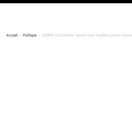
Accueil
>
Politique
>
GUERRE AU SOUDAN : Ismaël Omar Guelleh pourrait-il devenir