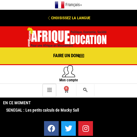
Français
▼
CHOISISSEZ LA LANGUE
FAIRE UN DON
Mon compte
0
EN CE MOMENT
SENEGAL : Les petits calculs de Macky Sall