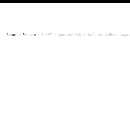
Accueil
>
Politique
>
GUINEE : Le président déchu Alpha Condé a quitté son pays 