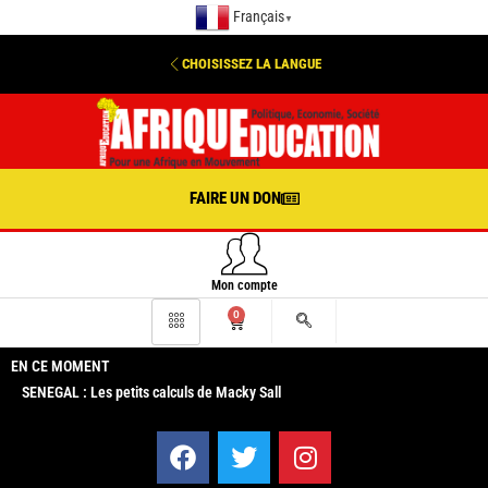
Français
▼
CHOISISSEZ LA LANGUE
FAIRE UN DON
Mon compte
0
EN CE MOMENT
SENEGAL : Les petits calculs de Macky Sall