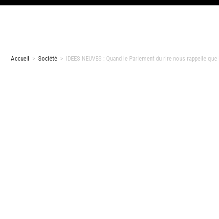
Accueil
>
Société
>
IDEES NEUVES : Quand le Parlement du rire nous rappelle que l