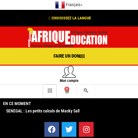
Français
▼
CHOISISSEZ LA LANGUE
FAIRE UN DON
Mon compte
0
EN CE MOMENT
SENEGAL : Les petits calculs de Macky Sall