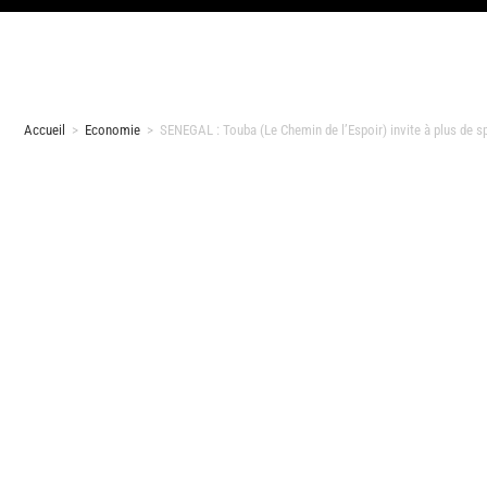
Accueil
>
Economie
>
SENEGAL : Touba (Le Chemin de l’Espoir) invite à plus de spi