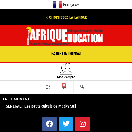
Français
▼
CHOISISSEZ LA LANGUE
FAIRE UN DON
Mon compte
0
EN CE MOMENT
SENEGAL : Les petits calculs de Macky Sall