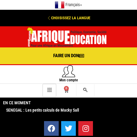
Français
▼
CHOISISSEZ LA LANGUE
FAIRE UN DON
Mon compte
0
EN CE MOMENT
SENEGAL : Les petits calculs de Macky Sall