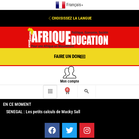
Français
▼
CHOISISSEZ LA LANGUE
FAIRE UN DON
Mon compte
0
EN CE MOMENT
SENEGAL : Les petits calculs de Macky Sall