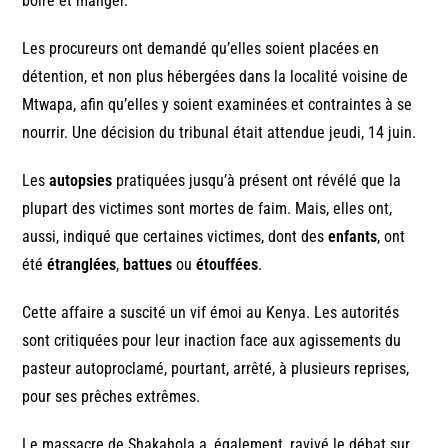
boire et manger.
Les procureurs ont demandé qu’elles soient placées en
détention, et non plus hébergées dans la localité voisine de
Mtwapa, afin qu’elles y soient examinées et contraintes à se
nourrir. Une décision du tribunal était attendue jeudi, 14 juin.
Les
autopsies
pratiquées jusqu’à présent ont révélé que la
plupart des victimes sont mortes de faim. Mais, elles ont,
aussi, indiqué que certaines victimes, dont des
enfants
, ont
été
étranglées
,
battues
ou
étouffées
.
Cette affaire a suscité un vif émoi au Kenya. Les autorités
sont critiquées pour leur inaction face aux agissements du
pasteur autoproclamé, pourtant, arrêté, à plusieurs reprises,
pour ses prêches extrêmes.
Le massacre de Shakahola a, également, ravivé le débat sur