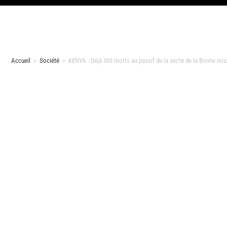
Accueil
>
Société
>
KENYA : Déjà 303 morts au passif de la secte de la Bonne no