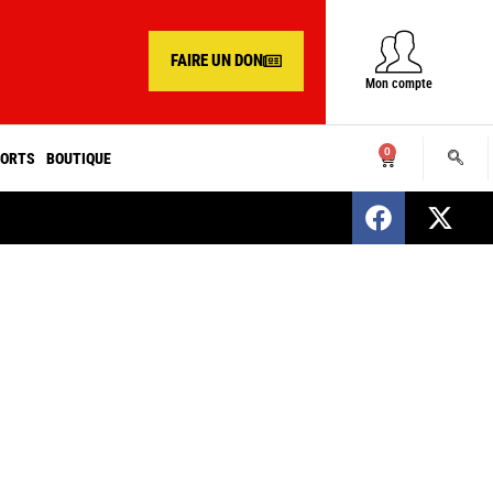
FAIRE UN DON
Mon compte
0
ORTS
BOUTIQUE
SENEGAL : Nomination d’un nouveau présiden