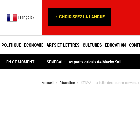
CHOISISSEZ LA LANGUE
Français
▼
POLITIQUE
ECONOMIE
ARTS ET LETTRES
CULTURES
EDUCATION
CONF
EN CE MOMENT
SENEGAL : Les petits calculs de Macky Sall
Accueil
>
Education
>
KENYA : La fuite des jeunes cerveaux 