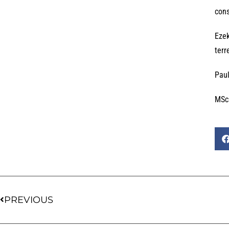
cons
Ezek
terr
Paul
MSc 
PREVIOUS