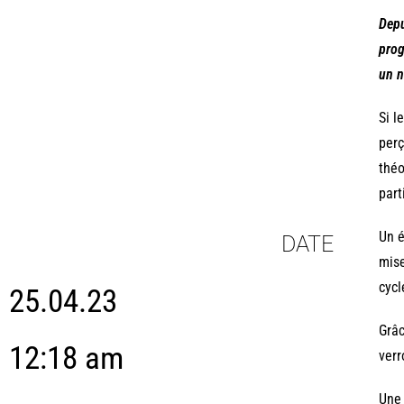
Depu
prog
un n
Si l
perç
théo
part
Un é
DATE
mise
cycl
25.04.23
Grâc
12:18 am
verr
Une 