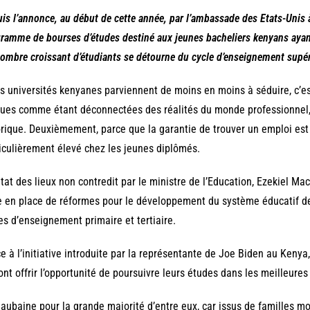
is l’annonce, au début de cette année, par l’ambassade des Etats-Unis
ramme de bourses d’études destiné aux jeunes bacheliers kenyans aya
ombre croissant d’étudiants se détourne du cycle d’enseignement supérie
es universités kenyanes parviennent de moins en moins à séduire, c’es
ues comme étant déconnectées des réalités du monde professionnel, 
rique. Deuxièmement, parce que la garantie de trouver un emploi est
iculièrement élevé chez les jeunes diplômés.
tat des lieux non contredit par le ministre de l’Education, Ezekiel Mach
 en place de réformes pour le développement du système éducatif de s
es d’enseignement primaire et tertiaire.
e à l’initiative introduite par la représentante de Joe Biden au Ken
ont offrir l’opportunité de poursuivre leurs études dans les meilleure
aubaine pour la grande majorité d’entre eux, car issus de familles mo