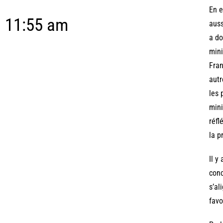
En e
11:55 am
auss
a do
mini
Fran
autr
les 
mini
réfl
la p
Il y
conc
s’al
favo