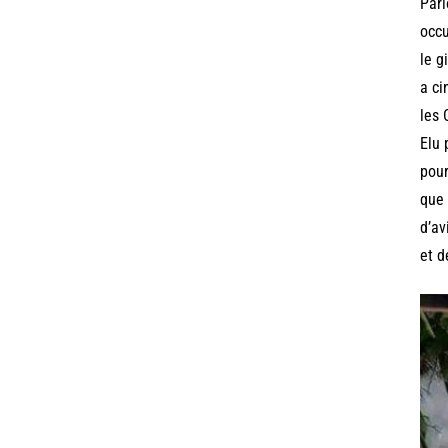
Parl
occu
le g
a ci
les 
Elu 
pour
que 
d’av
et d