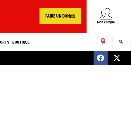
FAIRE UN DON
Mon compte
0
ORTS
BOUTIQUE
SENEGAL : Nomination d’un nouveau présiden