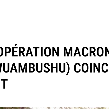
’OPÉRATION MACRO
WUAMBUSHU) COINC
NT