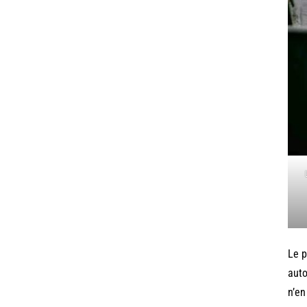
Le p
auto
n’en