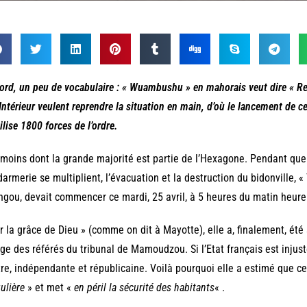
ord, un peu de vocabulaire : « Wuambushu » en mahorais veut dire « Rep
’Intérieur veulent reprendre la situation en main, d’où le lancement de c
lise 1800 forces de l’ordre.
moins dont la grande majorité est partie de l’Hexagone. Pendant que 
armerie se multiplient, l’évacuation et la destruction du bidonville, 
gou, devait commencer ce mardi, 25 avril, à 5 heures du matin heure
r la grâce de Dieu » (comme on dit à Mayotte), elle a, finalement, été s
uge des référés du tribunal de Mamoudzou. Si l’Etat français est injuste
re, indépendante et républicaine. Voilà pourquoi elle a estimé que c
gulière
» et met «
en péril la sécurité des habitants
« .