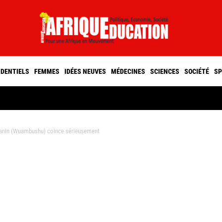
IDENTIELS
FEMMES
IDÉES NEUVES
MÉDECINES
SCIENCES
SOCIÉTÉ
SP
anin (Wuambushu) coince sérieusement