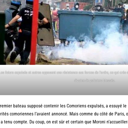
Les futurs expulsés et autres opposent une résistance aux forces de l’ordre, ce qui crée 
dizaine de policiers blessés.
remier bateau supposé contenir les Comoriens expulsés, a essuyé le 
rités comoriennes l’avaient annoncé. Mais comme du côté de Paris, o
 a tenu compte. Du coup, on est sûr et certain que Moroni n’accueill