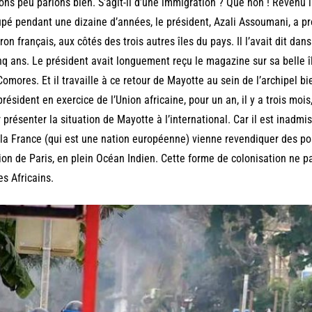
ons peu parlons bien. S’agit-il d’une immigration ? Que non ! Revenu il
pé pendant une dizaine d’années, le président, Azali Assoumani, a pr
iron français, aux côtés des trois autres îles du pays. Il l’avait dit dan
nq ans. Le président avait longuement reçu le magazine sur sa belle î
Comores. Et il travaille à ce retour de Mayotte au sein de l’archipel bi
président en exercice de l’Union africaine, pour un an, il y a trois mois,
 présenter la situation de Mayotte à l’international. Car il est inadm
la France (qui est une nation européenne) vienne revendiquer des pos
ion de Paris, en plein Océan Indien. Cette forme de colonisation ne 
es Africains.