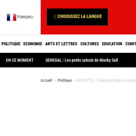
CHOISISSEZ LA LANGUE
Français
▼
POLITIQUE
ECONOMIE
ARTS ET LETTRES
CULTURES
EDUCATION
CONF
EN CE MOMENT
SENEGAL : Les petits calculs de Macky Sall
Accueil
>
Politique
>
MAYOTTE : L’Opération Macron-Darm