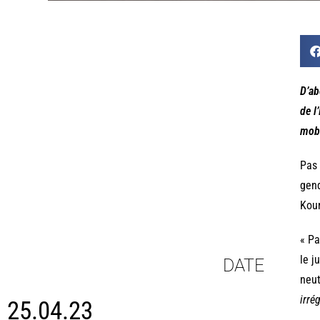
D’ab
de l
mobi
Pas 
gend
Koun
« Pa
le j
DATE
neut
irré
25.04.23