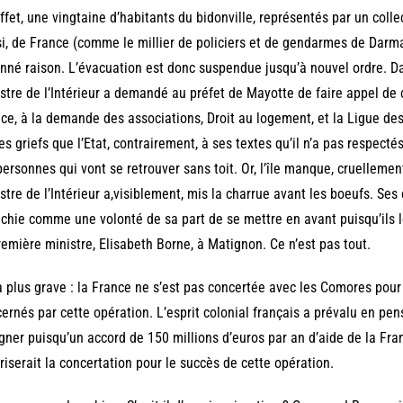
ffet, une vingtaine d’habitants du bidonville, représentés par un collec
i, de France (comme le millier de policiers et de gendarmes de Darmani
nné raison. L’évacuation est donc suspendue jusqu’à nouvel ordre. Dan
stre de l’Intérieur a demandé au préfet de Mayotte de faire appel de 
ce, à la demande des associations, Droit au logement, et la Ligue des
es griefs que l’Etat, contrairement, à ses textes qu’il n’a pas respect
personnes qui vont se retrouver sans toit. Or, l’île manque, cruellement
stre de l’Intérieur a,visiblement, mis la charrue avant les boeufs. Se
échie comme une volonté de sa part de se mettre en avant puisqu’ils 
remière ministre, Elisabeth Borne, à Matignon. Ce n’est pas tout.
 a plus grave : la France ne s’est pas concertée avec les Comores pour
ernés par cette opération. L’esprit colonial français a prévalu en pe
igner puisqu’un accord de 150 millions d’euros par an d’aide de la Fr
riserait la concertation pour le succès de cette opération.