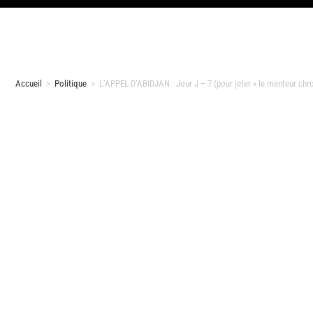
Accueil
>
Politique
>
L’APPEL D’ABIDJAN : Jour J – 7 (pour jeter « le menteur chr