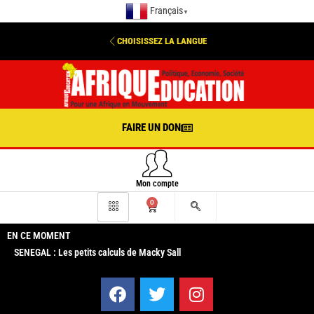
Français
▼
CHOISISSEZ LA LANGUE
FAIRE UN DON
Mon compte
0
EN CE MOMENT
SENEGAL : Les petits calculs de Macky Sall