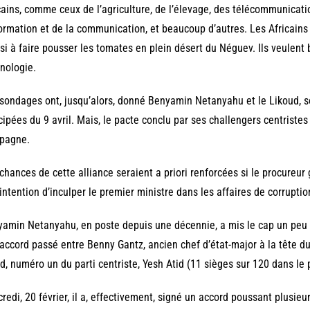
cains, comme ceux de l’agriculture, de l’élevage, des télécommunicat
formation et de la communication, et beaucoup d’autres. Les Africains
si à faire pousser les tomates en plein désert du Néguev. Ils veulent b
nologie.
sondages ont, jusqu’alors, donné Benyamin Netanyahu et le Likoud, so
cipées du 9 avril. Mais, le pacte conclu par ses challengers centristes
pagne.
chances de cette alliance seraient a priori renforcées si le procureur
intention d’inculper le premier ministre dans les affaires de corrupti
amin Netanyahu, en poste depuis une décennie, a mis le cap un peu 
’accord passé entre Benny Gantz, ancien chef d’état-major à la tête du
d, numéro un du parti centriste, Yesh Atid (11 sièges sur 120 dans le 
redi, 20 février, il a, effectivement, signé un accord poussant plusieu