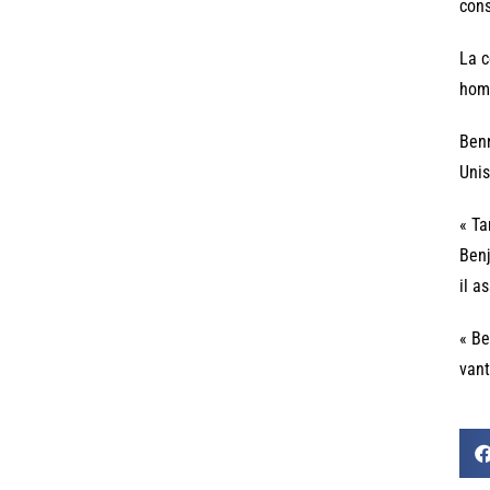
cons
La c
homm
Benn
Unis
« Ta
Benj
il a
« Be
vant