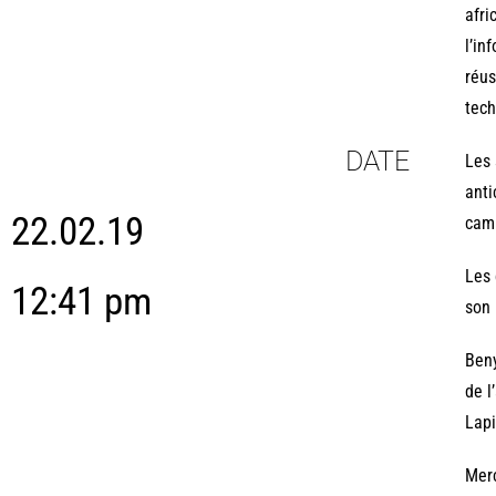
afri
l’in
réus
tech
DATE
Les 
anti
22.02.19
cam
Les 
12:41 pm
son 
Beny
de l
Lapi
Merc