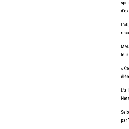
spec
d’ex
L’ob
recu
MM. 
leur
« Ce
élém
L’al
Neta
Selo
par 