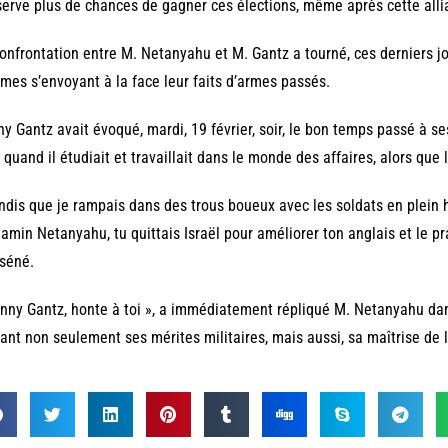
erve plus de chances de gagner ces élections, même après cette alli
onfrontation entre M. Netanyahu et M. Gantz a tourné, ces derniers jo
es s’envoyant à la face leur faits d’armes passés.
y Gantz avait évoqué, mardi, 19 février, soir, le bon temps passé à s
 quand il étudiait et travaillait dans le monde des affaires, alors que
ndis que je rampais dans des trous boueux avec les soldats en plein hiv
amin Netanyahu, tu quittais Israël pour améliorer ton anglais et le pra
sséné.
nny Gantz, honte à toi », a immédiatement répliqué M. Netanyahu dan
ant non seulement ses mérites militaires, mais aussi, sa maîtrise de l’a