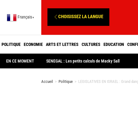
CHOISISSEZ LA LANGUE
Français
▼
POLITIQUE
ECONOMIE
ARTS ET LETTRES
CULTURES
EDUCATION
CONF
EN CE MOMENT
SENEGAL : Les petits calculs de Macky Sall
Accueil
>
Politique
>
LEGISLATIVES EN ISRAEL : Grand dang