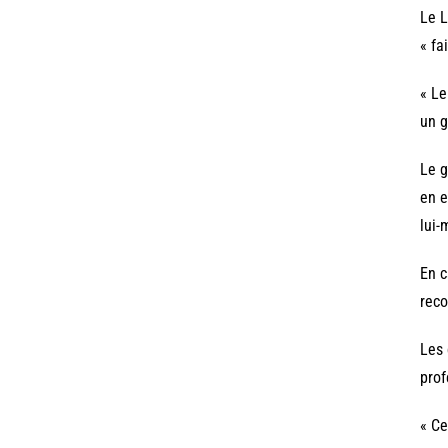
Le L
« fa
« Le
un g
Le g
en e
lui-
En c
reco
Les 
prof
« Ce