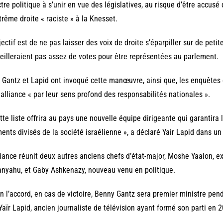
tre politique à s’unir en vue des législatives, au risque d’être accusé 
trême droite « raciste » à la Knesset.
jectif est de ne pas laisser des voix de droite s’éparpiller sur de peti
eilleraient pas assez de votes pour être représentées au parlement.
Gantz et Lapid ont invoqué cette manœuvre, ainsi que, les enquêtes 
 alliance « par leur sens profond des responsabilités nationales ».
tte liste offrira au pays une nouvelle équipe dirigeante qui garantira l
ents divisés de la société israélienne », a déclaré Yair Lapid dans 
liance réunit deux autres anciens chefs d’état-major, Moshe Yaalon, e
nyahu, et Gaby Ashkenazy, nouveau venu en politique.
n l’accord, en cas de victoire, Benny Gantz sera premier ministre pen
Yaïr Lapid, ancien journaliste de télévision ayant formé son parti en 