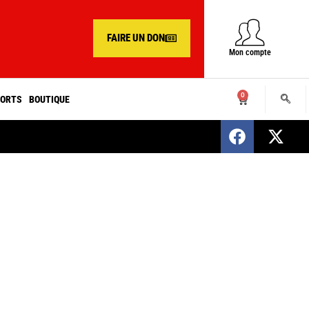
FAIRE UN DON
Mon compte
0
ORTS
BOUTIQUE
SENEGAL : Nomination d’un nouveau présiden