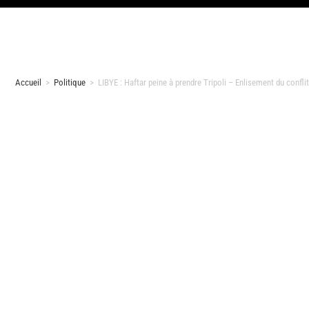
Accueil
>
Politique
>
LIBYE : Haftar peine à prendre Tripoli – Enlisement du confl