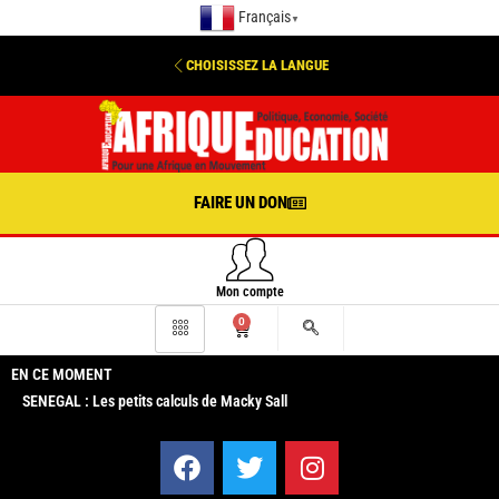
Français
▼
CHOISISSEZ LA LANGUE
FAIRE UN DON
Mon compte
0
EN CE MOMENT
SENEGAL : Les petits calculs de Macky Sall