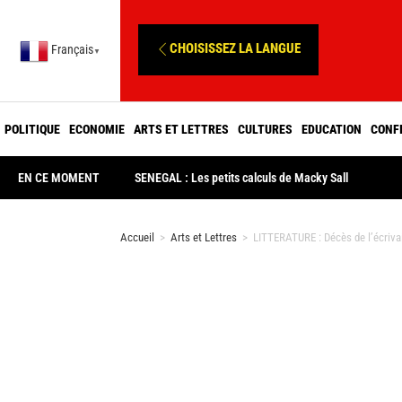
CHOISISSEZ LA LANGUE
Français
▼
POLITIQUE
ECONOMIE
ARTS ET LETTRES
CULTURES
EDUCATION
CONF
EN CE MOMENT
SENEGAL : Les petits calculs de Macky Sall
Accueil
>
Arts et Lettres
>
LITTERATURE : Décès de l’écriva