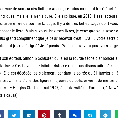
solence de son succès finit par agacer, certains moquent le côté artifi
intrigues, mais, elle n’en a cure. Elle explique, en 2013, à ses lecteurs
z avoir envie de tourner la page. Il y a de très belles sagas dont vo
eposer le livre. Mais si vous lisez mes livres, je veux que vous soyez 
lus grand compliment que je peux recevoir c’est : ‘J’ai lu votre sacré
tenant je suis fatigué.’ Je réponds : ‘Vous en avez eu pour votre argen
t son éditeur, Simon & Schuster, qui a eu la lourde tâche d’annoncer à
rivaine. « C’est avec une infinie tristesse que nous disons adieu à « 
k. Elle est décédée, paisiblement, pendant la soirée du 31 janvier à l
e ses amis. » L’une des figures majeures du policier vient de mettre un
o Mary Higgins Clark, en mai 1997, à l’Université de Fordham, à New Y
ris causa).