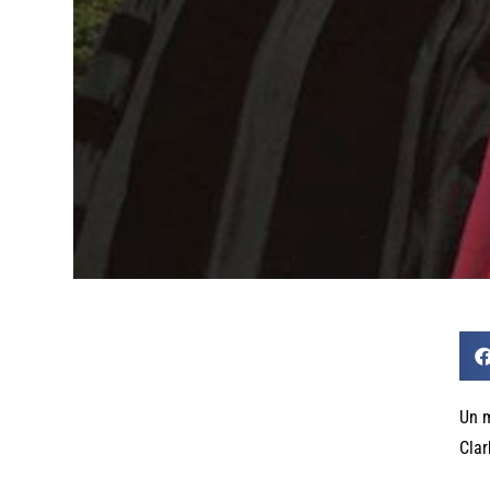
Un m
Clar