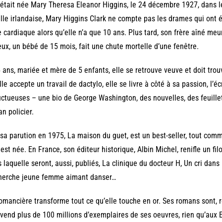
 était née Mary Theresa Eleanor Higgins, le 24 décembre 1927, dans 
lle irlandaise, Mary Higgins Clark ne compte pas les drames qui ont 
e cardiaque alors qu’elle n’a que 10 ans. Plus tard, son frère aîné me
ux, un bébé de 15 mois, fait une chute mortelle d’une fenêtre.
 ans, mariée et mère de 5 enfants, elle se retrouve veuve et doit trou
lle accepte un travail de dactylo, elle se livre à côté à sa passion, l’é
uctueuses – une bio de George Washington, des nouvelles, des feuillet
n policier.
sa parution en 1975, La maison du guet, est un best-seller, tout comm
 est née. En France, son éditeur historique, Albin Michel, renifle un fil
 laquelle seront, aussi, publiés, La clinique du docteur H, Un cri dans
herche jeune femme aimant danser…
omancière transforme tout ce qu’elle touche en or. Ses romans sont, r
 vend plus de 100 millions d’exemplaires de ses oeuvres, rien qu’aux E