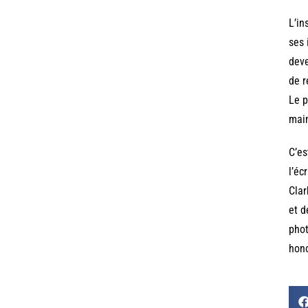
L’in
ses 
deve
de r
Le p
main
C’es
l’éc
Clar
et d
phot
hono