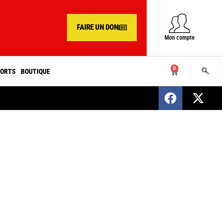
FAIRE UN DON
Mon compte
0
ORTS
BOUTIQUE
SENEGAL : Nomination d’un nouveau présiden