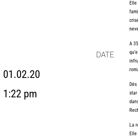
Elle
fami
cris
neve
A 35
qu’e
DATE
infr
roma
01.02.20
Dès 
1:22 pm
star
dans
Rec
La r
Elle