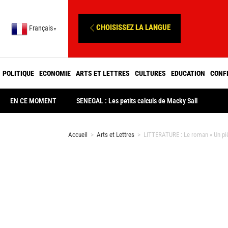
CHOISISSEZ LA LANGUE
Français
▼
POLITIQUE
ECONOMIE
ARTS ET LETTRES
CULTURES
EDUCATION
CONF
EN CE MOMENT
SENEGAL : Les petits calculs de Macky Sall
Accueil
>
Arts et Lettres
>
LITTERATURE : Le roman « Un pièg