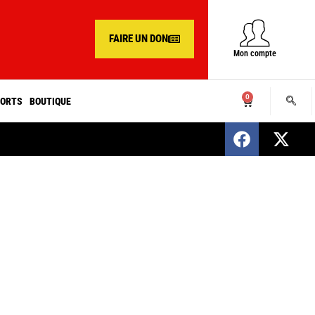
FAIRE UN DON
Mon compte
0
ORTS
BOUTIQUE
SENEGAL : Nomination d’un nouveau présiden