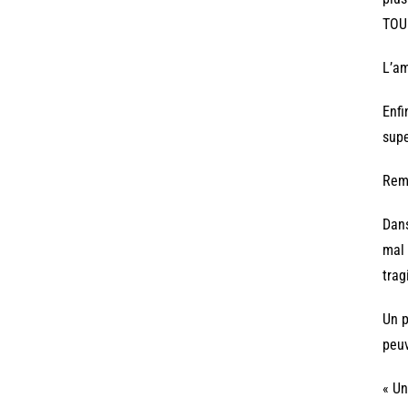
TOUP
L’am
Enfi
supe
Rema
Dans
mal 
trag
Un p
peuv
« Un