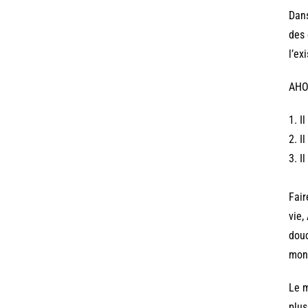
Dans
des 
l’ex
AHO
1. I
2. I
3. I
Fair
vie,
douc
mond
Le m
plus