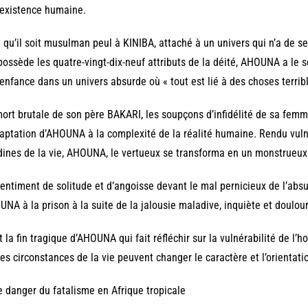
’existence humaine.
 qu’il soit musulman peul à KINIBA, attaché à un univers qui n’a de s
possède les quatre-vingt-dix-neuf attributs de la déité, AHOUNA a le 
’enfance dans un univers absurde où « tout est lié à des choses terri
ort brutale de son père BAKARI, les soupçons d’infidélité de sa femm
aptation d’AHOUNA à la complexité de la réalité humaine. Rendu vuln
ines de la vie, AHOUNA, le vertueux se transforma en un monstrueux 
entiment de solitude et d’angoisse devant le mal pernicieux de l’abs
NA à la prison à la suite de la jalousie maladive, inquiète et dou
t la fin tragique d’AHOUNA qui fait réfléchir sur la vulnérabilité de 
es circonstances de la vie peuvent changer le caractère et l’orientat
e danger du fatalisme en Afrique tropicale