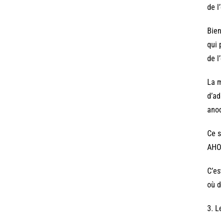
de l
Bien
qui 
de l
La m
d’ad
anod
Ce s
AHOU
C’es
où d
3. L