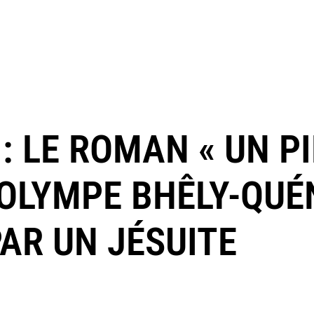
: LE ROMAN « UN P
D’OLYMPE BHÊLY-QU
PAR UN JÉSUITE