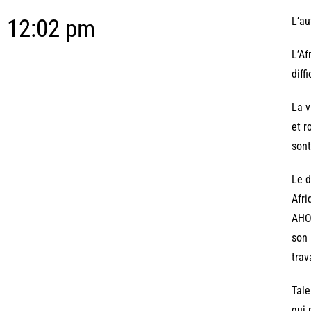
12:02 pm
L’au
L’Af
diff
La v
et r
sont
Le d
Afri
AHOU
son 
trav
Tale
qui 