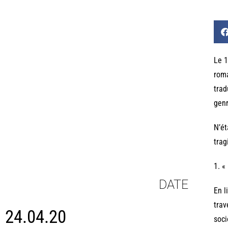
Le 1
roma
trad
genr
N’ét
trag
1. «
DATE
En l
trav
24.04.20
soci