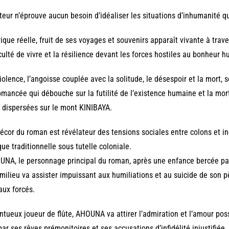
teur n’éprouve aucun besoin d’idéaliser les situations d’inhumanité qu’
rique réelle, fruit de ses voyages et souvenirs apparaît vivante à trav
iculté de vivre et la résilience devant les forces hostiles au bonheur 
iolence, l’angoisse couplée avec la solitude, le désespoir et la mort, 
omancée qui débouche sur la futilité de l’existence humaine et la mor
 dispersées sur le mont KINIBAYA.
écor du roman est révélateur des tensions sociales entre colons et i
que traditionnelle sous tutelle coloniale.
NA, le personnage principal du roman, après une enfance bercée par 
milieu va assister impuissant aux humiliations et au suicide de son
aux forcés.
ntueux joueur de flûte, AHOUNA va attirer l’admiration et l’amour po
par ses rêves prémonitoires et ses accusations d’infidélité injustifiée