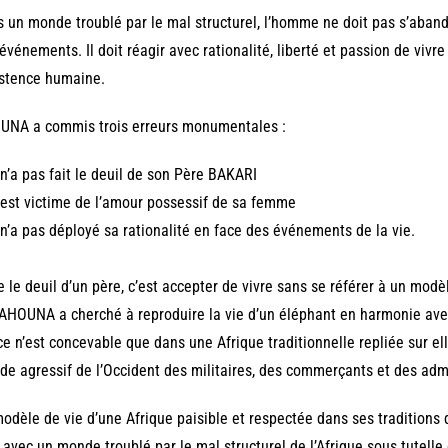
 un monde troublé par le mal structurel, l’homme ne doit pas s’abando
événements. Il doit réagir avec rationalité, liberté et passion de vivr
istence humaine.
UNA a commis trois erreurs monumentales :
l n’a pas fait le deuil de son Père BAKARI
l est victime de l’amour possessif de sa femme
l n’a pas déployé sa rationalité en face des événements de la vie.
e le deuil d’un père, c’est accepter de vivre sans se référer à un modè
 AHOUNA a cherché à reproduire la vie d’un éléphant en harmonie avec
e n’est concevable que dans une Afrique traditionnelle repliée sur e
e agressif de l’Occident des militaires, des commerçants et des admi
odèle de vie d’une Afrique paisible et respectée dans ses traditions
 avec un monde troublé par le mal structurel de l’Afrique sous tutell