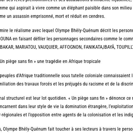
mme qui aspirait à vivre comme un éléphant paisible dans son milieu 
e un assassin emprisonné, mort et réduit en cendres.
mire le réalisme avec lequel Olympe Bhêly-Quénum décrit les personn
OUNA en faisant défiler les personnages secondaires comme le comm
BAKAR, MARIATOU, VAUQUIER, AFFOGNON, FANIKATA,IBAYÂ, TOUPILL
 Un piège sans fin » une tragédie en Afrique tropicale
peuples d’Afrique traditionnelle sous tutelle coloniale connaissaient l
miliation des travaux forcés et les préjugés du racisme et de la discri
al structurel est leur lot quotidien. « Un piège sans fin » dénonce ce
incarnent dans leur style de vie la domination étrangère, l’exploitation
r-régionales et l’opposition entre agents de la colonisation et les indi
, Olympe Bhêly-Quénum fait toucher à ses lecteurs à travers le perso