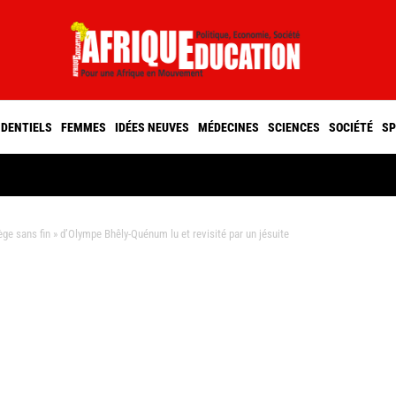
IDENTIELS
FEMMES
IDÉES NEUVES
MÉDECINES
SCIENCES
SOCIÉTÉ
SP
e sans fin » d’Olympe Bhêly-Quénum lu et revisité par un jésuite