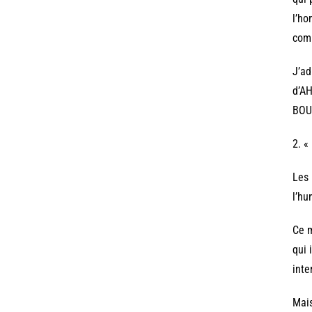
l’ho
comm
J’ad
d’AH
BOU
2. «
Les 
l’hu
Ce m
qui 
inte
Mais