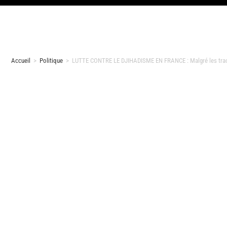
Accueil
>
Politique
>
LUTTE CONTRE LE DJIHADISME EN FRANCE : Malgré les tractati