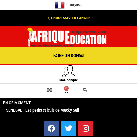
Français
▼
CHOISISSEZ LA LANGUE
FAIRE UN DON
Mon compte
0
EN CE MOMENT
SENEGAL : Les petits calculs de Macky Sall