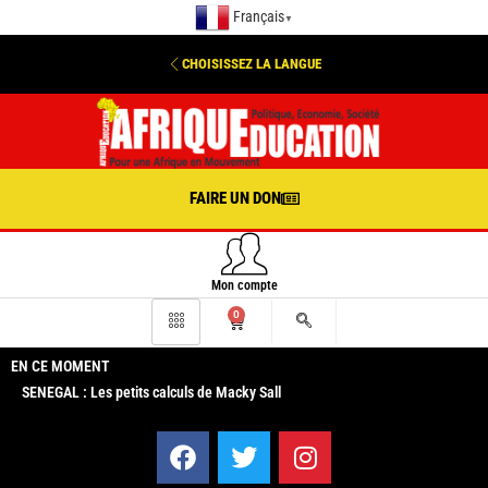
Français
▼
CHOISISSEZ LA LANGUE
FAIRE UN DON
Mon compte
0
EN CE MOMENT
SENEGAL : Les petits calculs de Macky Sall