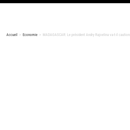
Accueil
>
Economie
>
MADAGASCAR: Le président Andry Rajoelina va-t-il cautionn