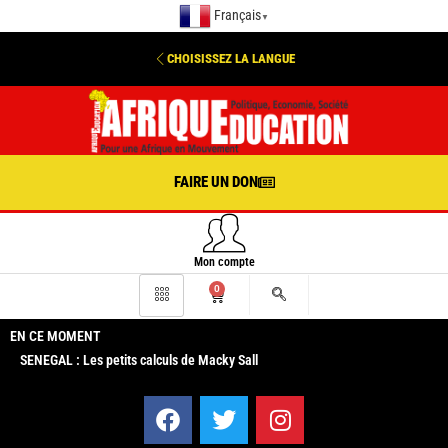
Français
▼
CHOISISSEZ LA LANGUE
FAIRE UN DON
Mon compte
0
EN CE MOMENT
SENEGAL : Les petits calculs de Macky Sall