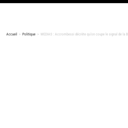
Accueil
>
Politique
>
MEDIAS : Accrombessi décrète qu’on coupe le signal de la 