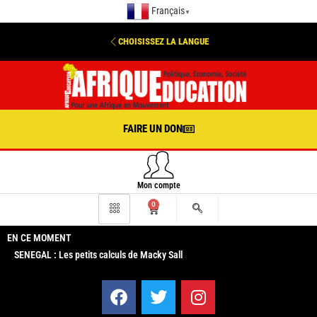
Français
▼
CHOISISSEZ LA LANGUE
FAIRE UN DON
Mon compte
0
EN CE MOMENT
SENEGAL : Les petits calculs de Macky Sall