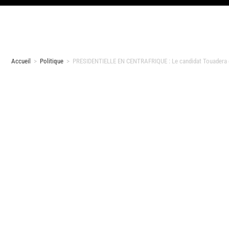
Accueil
>
Politique
>
PRESIDENTIELLE EN CENTRAFRIQUE : Le candidat Touadera est