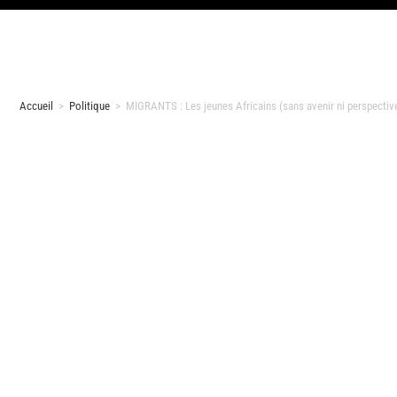
Accueil
>
Politique
>
MIGRANTS : Les jeunes Africains (sans avenir ni perspective 