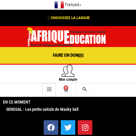
Français
▼
CHOISISSEZ LA LANGUE
FAIRE UN DON
Mon compte
0
EN CE MOMENT
SENEGAL : Les petits calculs de Macky Sall