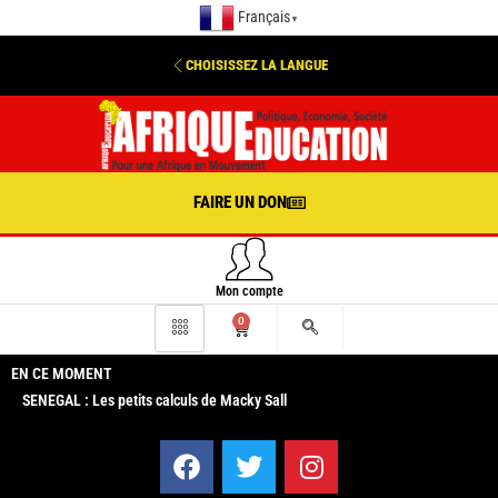
Français
▼
CHOISISSEZ LA LANGUE
FAIRE UN DON
Mon compte
0
EN CE MOMENT
SENEGAL : Les petits calculs de Macky Sall