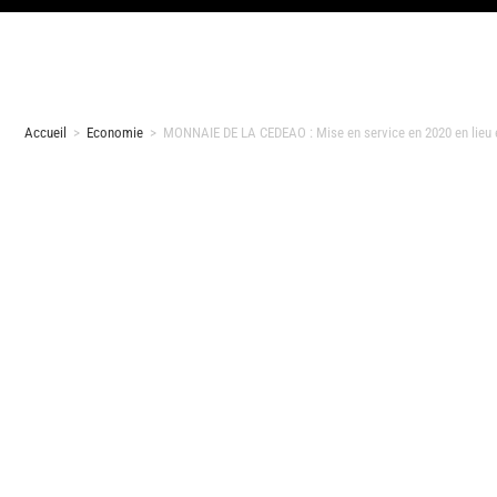
Accueil
>
Economie
>
MONNAIE DE LA CEDEAO : Mise en service en 2020 en lieu e