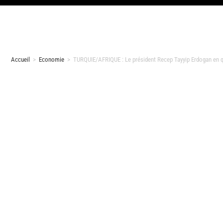
Accueil
>
Economie
>
TURQUIE/AFRIQUE : Le président Recep Tayyip Erdogan en qu