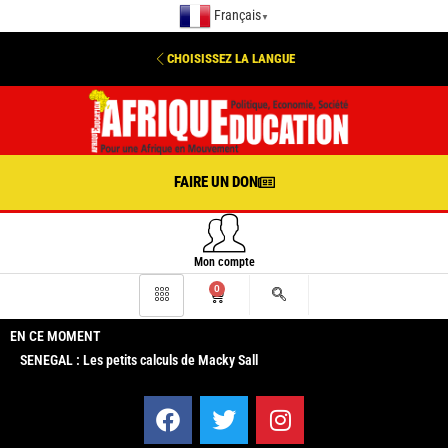
Français
▼
CHOISISSEZ LA LANGUE
FAIRE UN DON
Mon compte
0
EN CE MOMENT
SENEGAL : Les petits calculs de Macky Sall