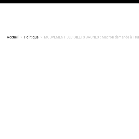
Accueil
>
Politique
>
MOUVEMENT DES GILETS JAUNES : Macron demande à Trump de 