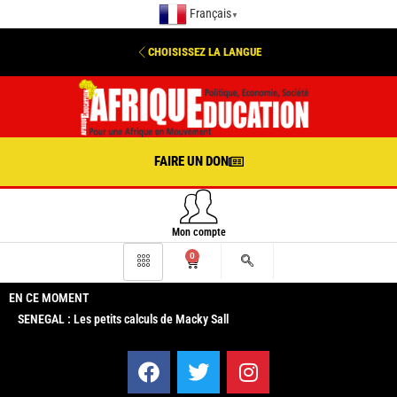
Français
▼
CHOISISSEZ LA LANGUE
FAIRE UN DON
Mon compte
0
EN CE MOMENT
SENEGAL : Les petits calculs de Macky Sall