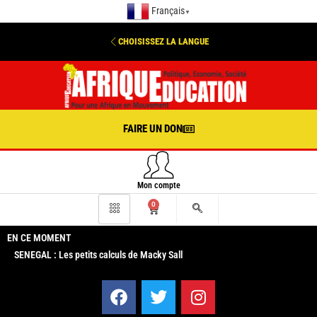
Français
▼
CHOISISSEZ LA LANGUE
FAIRE UN DON
Mon compte
0
EN CE MOMENT
SENEGAL : Les petits calculs de Macky Sall