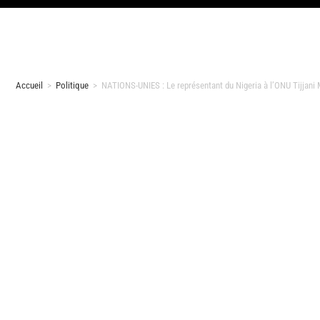
Accueil
>
Politique
>
NATIONS-UNIES : Le représentant du Nigeria à l’ONU Tijjan