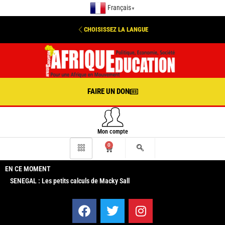
Français
▼
CHOISISSEZ LA LANGUE
FAIRE UN DON
Mon compte
0
EN CE MOMENT
SENEGAL : Les petits calculs de Macky Sall