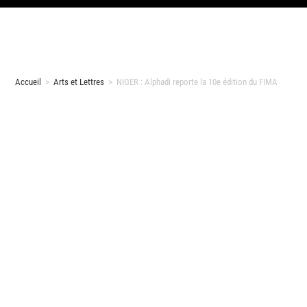
Accueil
>
Arts et Lettres
>
NIGER : Alphadi reporte la 10e édition du FIMA