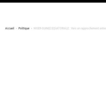
Accueil
>
Politique
>
NIGER-GUINEE EQUATORIALE : Vers un rapprochement entr