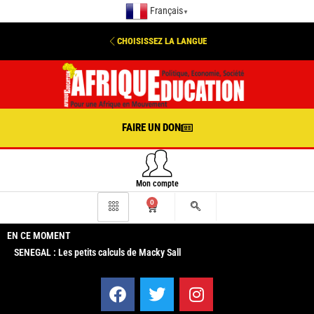
Français
▼
CHOISISSEZ LA LANGUE
FAIRE UN DON
Mon compte
0
EN CE MOMENT
SENEGAL : Les petits calculs de Macky Sall