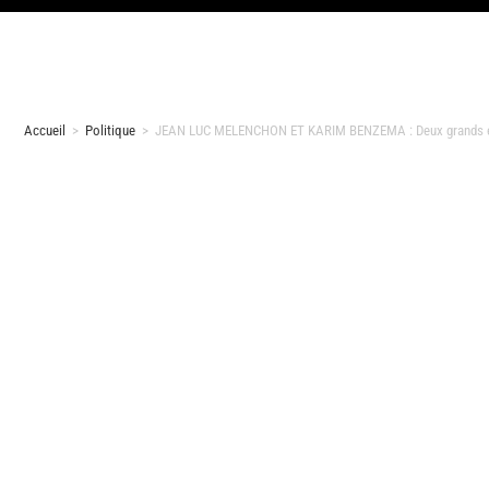
Accueil
>
Politique
>
JEAN LUC MELENCHON ET KARIM BENZEMA : Deux grands espr