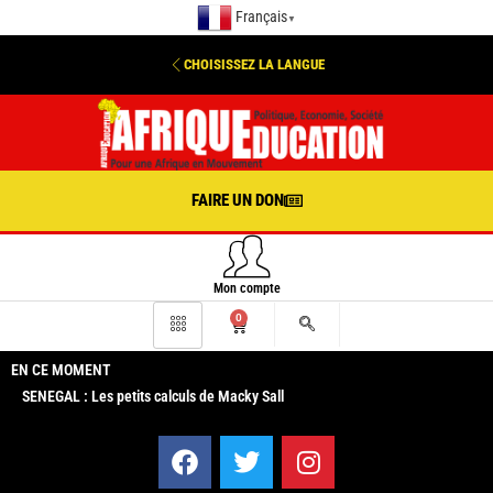
Français
▼
CHOISISSEZ LA LANGUE
FAIRE UN DON
Mon compte
0
EN CE MOMENT
SENEGAL : Les petits calculs de Macky Sall