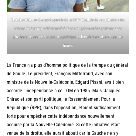
Christian Tein, un des porte-parole de la CCAT (Cellule de coordination des
actions de terrain) a été transféré dans une prison métropolitaine avec
plusieurs de ses camarades. La politique coloniale française n’a pas de
limite.
La France n’a plus d’homme politique de la trempe du général
de Gaulle. Le président, François Mitterrand, avec son
ministre de la Nouvelle-Calédonie, Edgard Pisani, avait bien
accordé l’indépendance à ce TOM en 1985. Mais, Jacques
Chirac et son parti politique, le Rassemblement Pour la
République (RPR), dans l’opposition, étaient suffisamment
forts pour empêcher cette indépendance nouvellement
acquise par la Nouvelle-Calédonie. Si cette initiative était
venue de la droite, elle aurait abouti car la Gauche ne s’y