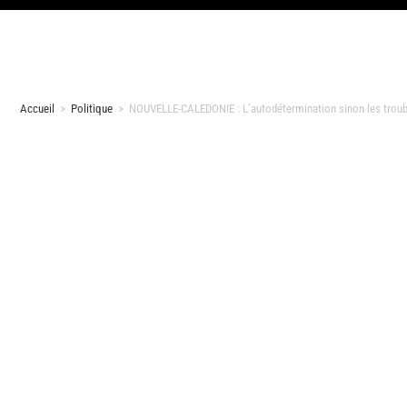
Accueil
>
Politique
>
NOUVELLE-CALEDONIE : L’autodétermination sinon les troub