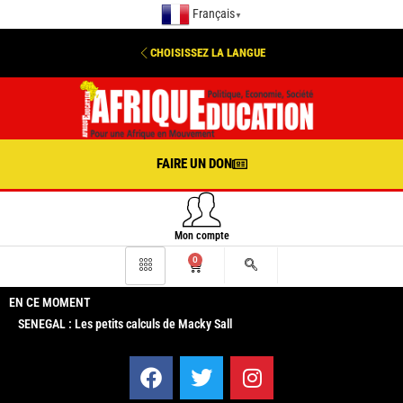
Français
▼
CHOISISSEZ LA LANGUE
FAIRE UN DON
Mon compte
0
EN CE MOMENT
SENEGAL : Les petits calculs de Macky Sall