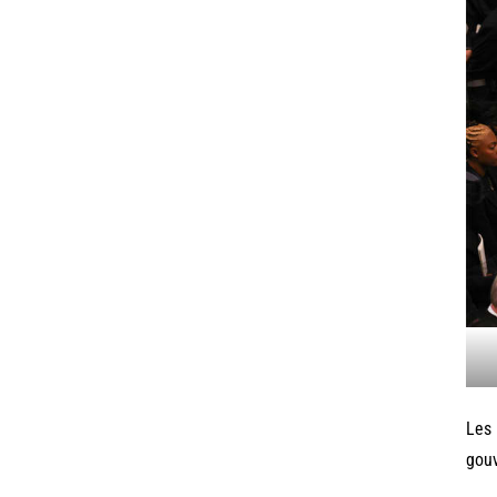
Les 
gouv