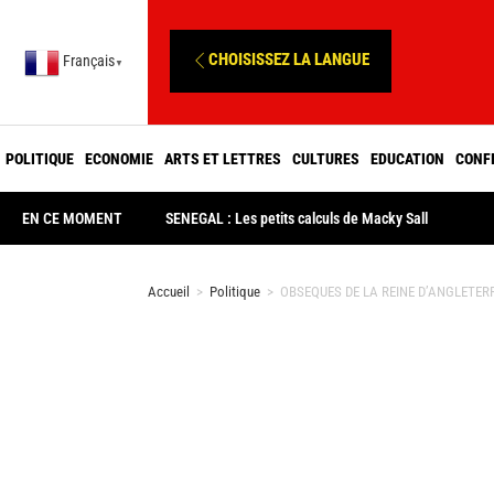
CHOISISSEZ LA LANGUE
Français
▼
POLITIQUE
ECONOMIE
ARTS ET LETTRES
CULTURES
EDUCATION
CONF
EN CE MOMENT
SENEGAL : Les petits calculs de Macky Sall
Accueil
>
Politique
>
OBSEQUES DE LA REINE D’ANGLETERRE : 