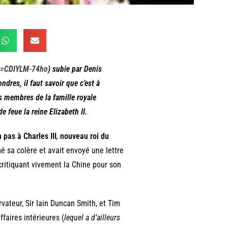
?v=CDIYLM-74ho
) subie par Denis
ndres, il faut savoir que c’est
à
s membres de la famille royale
e feue la reine Elizabeth II.
n pas
à Charles III
,
nouveau roi du
mé sa colère et avait envoyé une lettre
 critiquant vivement la Chine pour son
rvateur, Sir Iain Duncan Smith, et Tim
faires intérieures (
lequel a d’ailleurs