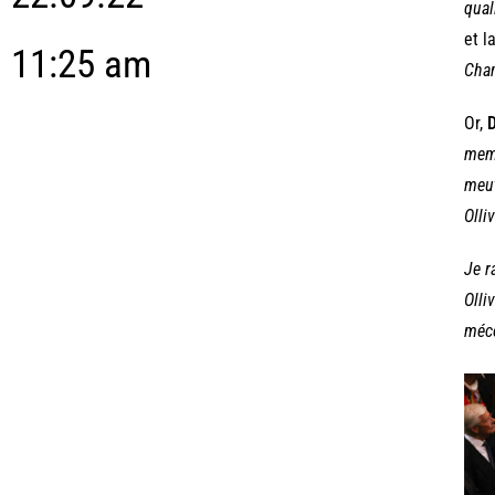
qual
et l
11:25 am
Cham
Or,
D
memb
meut
Olliv
Je r
Olli
mécè