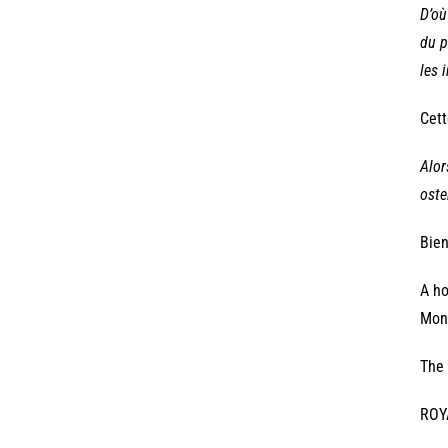
D’où
du p
les 
Cett
Alor
oste
Bie
A ho
Mon
The 
ROY