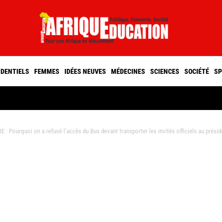
IDENTIELS
FEMMES
IDÉES NEUVES
MÉDECINES
SCIENCES
SOCIÉTÉ
SP
Pourquoi on a refusé l’accès du Bus devant transporter les invités officiels au prés