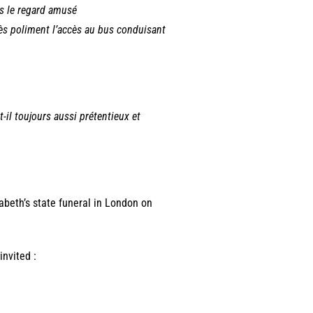
us le regard amusé
rès poliment l’accès au bus conduisant
-il toujours aussi prétentieux et
abeth’s state funeral in London on
invited :