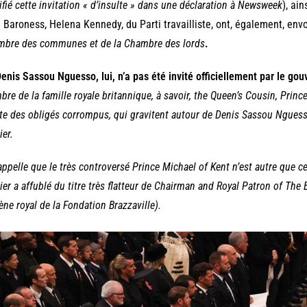
ifié cette invitation « d’insulte » dans une déclaration à Newsweek
), ain
a Baroness, Helena Kennedy, du Parti travailliste, ont, également, env
bre des communes et de la Chambre des lords
.
enis Sassou Nguesso, lui, n’a pas été invité officiellement par le go
re de la famille royale britannique, à savoir, the Queen’s Cousin, Prince 
e des obligés corrompus, qui gravitent autour de Denis Sassou Nguess
ier.
appelle que le très controversé Prince Michael of Kent n’est autre que 
vier a affublé du titre très flatteur de Chairman and Royal Patron of The
ne royal de la Fondation Brazzaville).