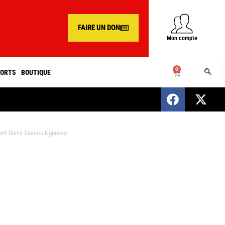
FAIRE UN DON
Mon compte
0
ORTS
BOUTIQUE
SENEGAL : Nomination d’un nouveau présiden
ident Denis Sassou Nguesso