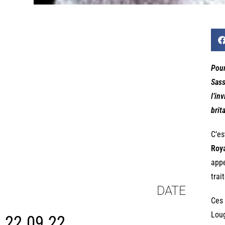
Pour
Sass
l’in
brit
C’es
Roy
appe
trai
DATE
Ces 
Loug
22.09.22