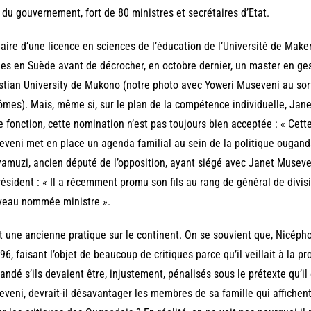
 du gouvernement, fort de 80 ministres et secrétaires d’Etat.
laire d’une licence en sciences de l’éducation de l’Université de Mak
es en Suède avant de décrocher, en octobre dernier, un master en ge
stian University de Mukono (notre photo avec Yoweri Museveni au sor
ômes). Mais, même si, sur le plan de la compétence individuelle, Jan
e fonction, cette nomination n’est pas toujours bien acceptée : « Cett
veni met en place un agenda familial au sein de la politique ougand
amuzi, ancien député de l’opposition, ayant siégé avec Janet Museve
résident : « Il a récemment promu son fils au rang de général de divi
veau nommée ministre ».
t une ancienne pratique sur le continent. On se souvient que, Nicéph
96, faisant l’objet de beaucoup de critiques parce qu’il veillait à la pr
ndé s’ils devaient être, injustement, pénalisés sous le prétexte qu’il 
veni, devrait-il désavantager les membres de sa famille qui affichen