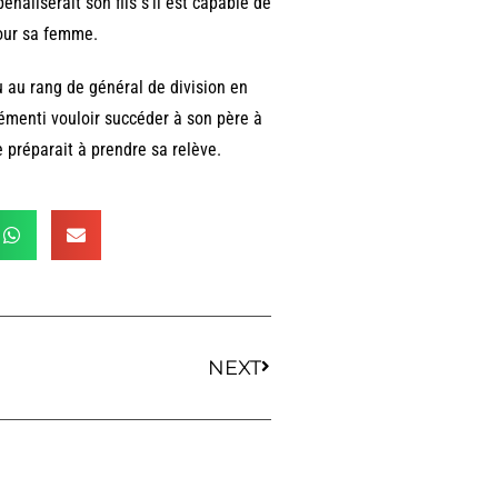
énaliserait son fils s’il est capable de
pour sa femme.
 au rang de général de division en
émenti vouloir succéder à son père à
e préparait à prendre sa relève.
NEXT