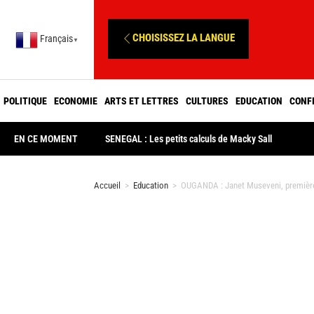
CHOISISSEZ LA LANGUE
Français
▼
POLITIQUE
ECONOMIE
ARTS ET LETTRES
CULTURES
EDUCATION
CONF
EN CE MOMENT
SENEGAL : Les petits calculs de Macky Sall
Accueil
>
Education
>
OUGANDA : Janet Museveni, première