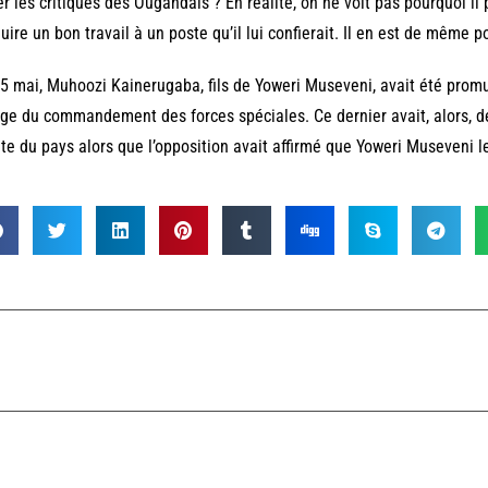
er les critiques des Ougandais ? En réalité, on ne voit pas pourquoi il p
uire un bon travail à un poste qu’il lui confierait. Il en est de même 
5 mai, Muhoozi Kainerugaba, fils de Yoweri Museveni, avait été promu
ge du commandement des forces spéciales. Ce dernier avait, alors, d
ête du pays alors que l’opposition avait affirmé que Yoweri Museveni l