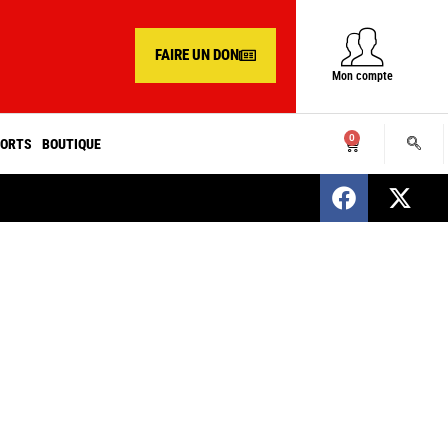
FAIRE UN DON
Mon compte
0
ORTS
BOUTIQUE
SENEGAL : Nomination d’un nouveau présiden