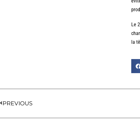
évit
prod
Le 2
char
la t
PREVIOUS