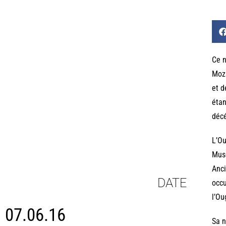
Ce n
Moza
et d
étan
décé
L’Ou
Muse
Anci
DATE
occu
l’Ou
07.06.16
Sa n