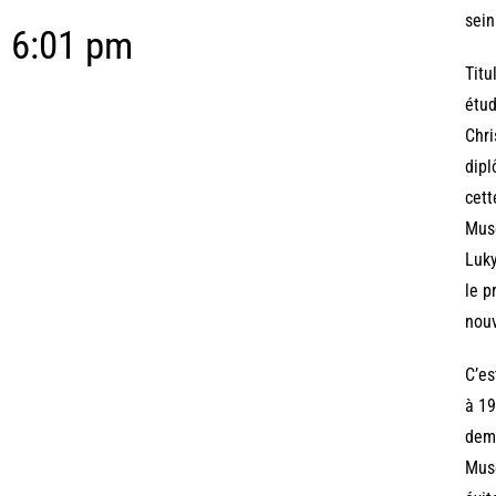
sein
6:01 pm
Titu
étud
Chri
dipl
cett
Muse
Luky
le p
nou
C’es
à 19
dema
Muse