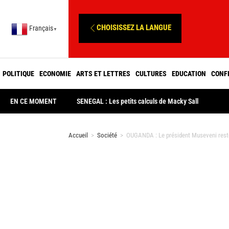
CHOISISSEZ LA LANGUE
Français
▼
POLITIQUE
ECONOMIE
ARTS ET LETTRES
CULTURES
EDUCATION
CONF
EN CE MOMENT
SENEGAL : Les petits calculs de Macky Sall
Accueil
>
Société
>
OUGANDA : Le président Museveni reste