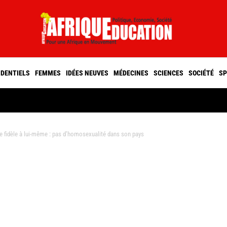
IDENTIELS
FEMMES
IDÉES NEUVES
MÉDECINES
SCIENCES
SOCIÉTÉ
SP
 fidèle à lui-même : pas d’homosexualité dans son pays