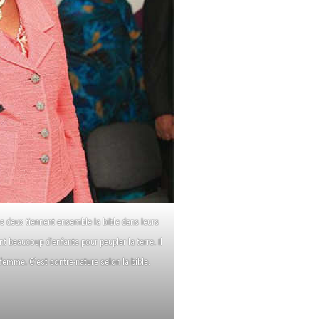
es deux tiennent ensemble la bible dans leurs
t beaucoup d’enfants pour peupler la terre. Il
femme. C’est contre-nature selon la bible.