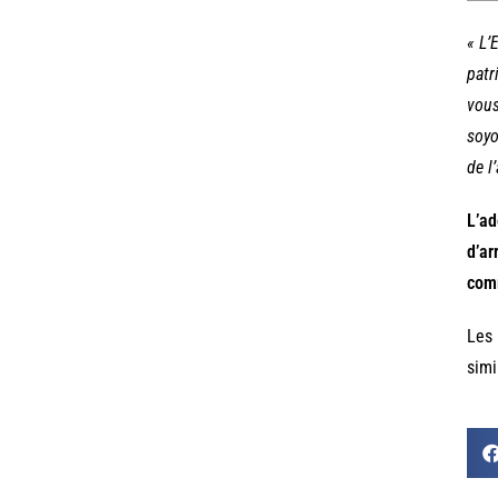
« L’
patr
vous
soyo
de l
L’ad
d’ar
com
Les 
simi