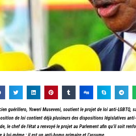
cien guérillero, Yoweri Museveni, soutient le projet de loi anti-LGBTQ, s
osition de loi contient déjà plusieurs des dispositions législatives ant
e, le chef de l’état a renvoyé le projet au Parlement afin qu’il soit renfo
le à lui-même : il est un anti-homo primaire et l’assume.