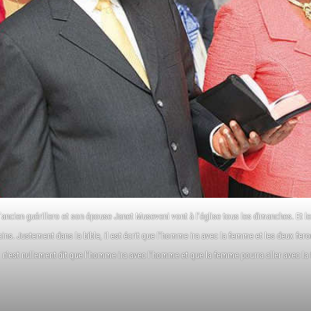
’ancien guérillero et son épouse Janet Museveni vont à l’église tous les dimanches. Et l
ins. Justement dans la bible, il est écrit que l’homme ira avec la femme et les deux feron
n’est nullement dit que l’homme ira avec l’homme et que la femme pourra aller avec la 