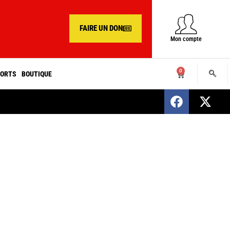
FAIRE UN DON
Mon compte
0
ORTS
BOUTIQUE
SENEGAL : Nomination d’un nouveau présiden