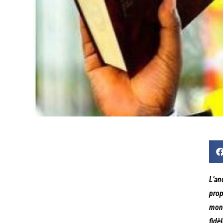
L’an
prop
mond
fidè