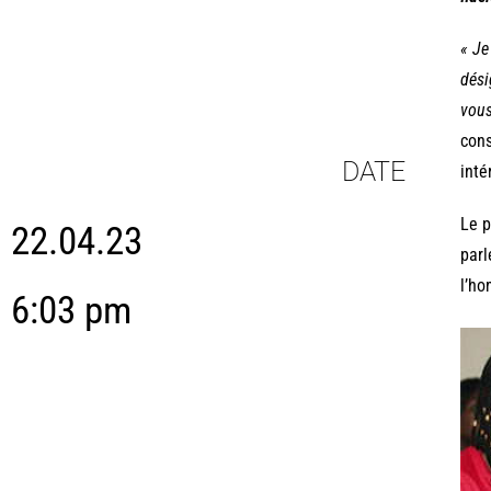
« Je
dési
vous
cons
DATE
inté
Le p
22.04.23
parl
l’ho
6:03 pm