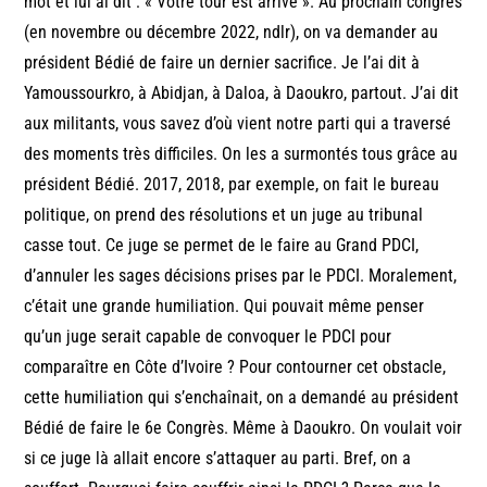
mot et lui ai dit : « Votre tour est arrivé ». Au prochain congrès
(en novembre ou décembre 2022, ndlr), on va demander au
président Bédié de faire un dernier sacrifice. Je l’ai dit à
Yamoussourkro, à Abidjan, à Daloa, à Daoukro, partout. J’ai dit
aux militants, vous savez d’où vient notre parti qui a traversé
des moments très difficiles. On les a surmontés tous grâce au
président Bédié. 2017, 2018, par exemple, on fait le bureau
politique, on prend des résolutions et un juge au tribunal
casse tout. Ce juge se permet de le faire au Grand PDCI,
d’annuler les sages décisions prises par le PDCI. Moralement,
c’était une grande humiliation. Qui pouvait même penser
qu’un juge serait capable de convoquer le PDCI pour
comparaître en Côte d’Ivoire ? Pour contourner cet obstacle,
cette humiliation qui s’enchaînait, on a demandé au président
Bédié de faire le 6e Congrès. Même à Daoukro. On voulait voir
si ce juge là allait encore s’attaquer au parti. Bref, on a