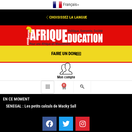
Français
▼
CHOISISSEZ LA LANGUE
FAIRE UN DON
Mon compte
0
EN CE MOMENT
SENEGAL : Les petits calculs de Macky Sall