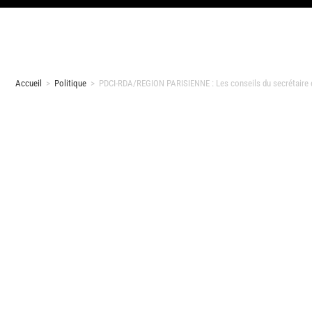
Accueil
>
Politique
>
PDCI-RDA/REGION PARISIENNE : Les conseils du secrétaire 